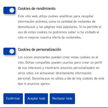
Puedes autorizar a otra persona para que realice
Cookies de rendimiento
este trámite en tu nombre rellenando esta
Este sitio web utiliza cookies analíticas para recopilar
autorización de representación
.
información anónima, como la cantidad de visitantes de
Si quieres otorgar una representación más duradera
donostia.eus y las páginas más populares. Si no permite el
uso de estas cookies no podremos saber si ha visitado el
puedes hacerlo en el
registro de representantes
.
sitio ni mejorar nuestra oferta de contenidos.
Cookies de personalización
Cuándo lo pueden solicitar
Los socios anunciantes pueden crear estas cookies en el
sitio. Dichas compañías pueden usarlas para crear un perfil
de sus intereses y mostrarle anuncios personalizados en
Durante todo el año
otros sitios sin almacenar directamente información
personal. Donostia.eus no utiliza a día de hoy cookies de este
tipo ni anuncios ajenos.
Responsable de la tramitación
Confirmar
Aceptar todo
Rechazar todo
Departamento:
Dirección de Presidencia