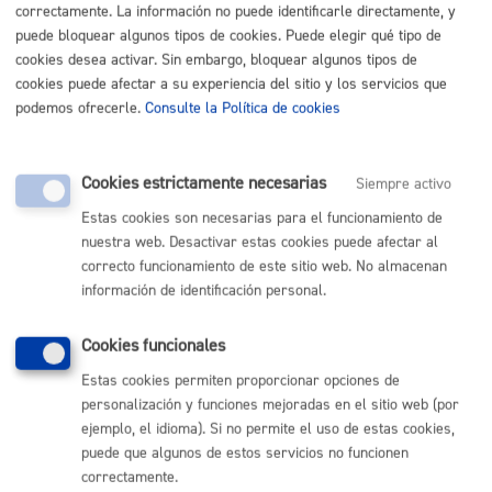
ambos casos, se deberá hacer uso de este trámite,
correctamente. La información no puede identificarle directamente, y
indicando el tipo de expediente y el número de
puede bloquear algunos tipos de cookies. Puede elegir qué tipo de
expediente que encontrará en la cabecera de los
cookies desea activar. Sin embargo, bloquear algunos tipos de
documento enviados por el ayuntamiento.
cookies puede afectar a su experiencia del sitio y los servicios que
podemos ofrecerle.
Consulte la Política de cookies
Las alegaciones se deberán efectuar por esta vía a
excepción de los siguientes casos:
Cookies estrictamente necesarias
Reclamación ante el Tribunal Económico-
Siempre activo
Administrativo
Recursos de reposición en materia tributaria
Estas cookies son necesarias para el funcionamiento de
Multas de tráfico. Alegaciones
nuestra web. Desactivar estas cookies puede afectar al
Multas de tráfico. Recursos de reposición a la sanción
correcto funcionamiento de este sitio web. No almacenan
Aportaciones y alegaciones a la elaboración y
aprobación de planes y normativa municipal
información de identificación personal.
Cookies funcionales
Quién lo puede solicitar
Estas cookies permiten proporcionar opciones de
personalización y funciones mejoradas en el sitio web (por
ejemplo, el idioma). Si no permite el uso de estas cookies,
La persona interesada o quien tenga autorización
puede que algunos de estos servicios no funcionen
para representarla.
correctamente.