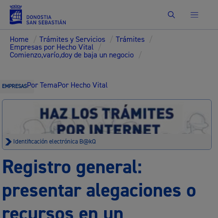
Buscar
Home
/
Trámites y Servicios
/
Trámites
/
Empresas por Hecho Vital
/
Comienzo,varío,doy de baja un negocio
/
Por Tema
Por Hecho Vital
EMPRESAS
Identificación electrónica B@kQ
Registro general:
presentar alegaciones o
recursos en un