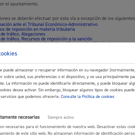
or el ayuntamiento.
Espacio público,
iones se deberán efectuar por esta vía a excepción de los siguientes
ación ante el Tribunal Económico-Administrativo
os de reposición en materia tributaria
de tráfico. Alegaciones
de tráfico. Recursos de reposición a la sanción
ciones y alegaciones a la elaboración y aprobación de planes y norm
Euskera
pal
cookies
lo puede solicitar
este puede almacenar o recuperar información en su navegador (normalmente,
r sobre usted, sus preferencias o el dispositivo, y se usa principalmente pa
nte. La información no puede identificarle directamente, y puede bloquear alg
Desarrollo económi
cookies desea activar. Sin embargo, bloquear algunos tipos de cookies puede
na interesada o quien tenga autorización para representarla.
os servicios que podemos ofrecerle.
Consulte la Política de cookies
utorizar a otra persona para que realice este trámite en tu nombre
ndo esta
autorización de representación
.
ctamente necesarias
Siempre activo
Igualdad, derechos 
res otorgar una representación más duradera puedes hacerlo en el
r
on necesarias para el funcionamiento de nuestra web. Desactivar estas cook
esentantes
.
namiento de este sitio web. No almacenan información de identificación perso