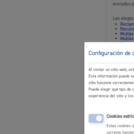
enviados p
Movilidad
Las alegac
Reclam
Recurs
Multas 
Multas 
Aporta
Seguridad ciudadana y emergencias
munici
Configuración de 
Quién 
Al visitar un sitio web, 
Esta información puede se
sitio funcione correctame
Salud Pública, animales y consumo
Puede elegir qué tipo de 
La perso
experiencia del sitio y l
Puedes a
rellena
Cookies estri
Infancia y juventud
Si quie
Estas cookies s
de repr
correcto funcio