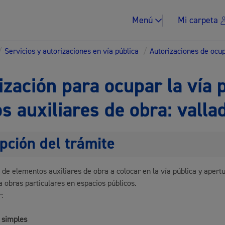
Menú
Mi carpeta
/
Servicios y autorizaciones en vía pública
/
Autorizaciones de ocu
ización para ocupar la vía 
s auxiliares de obra: valla
Impuestos y multa
pción del trámite
n de elementos auxiliares de obra a colocar en la vía pública y apert
Vivienda y urban
a obras particulares en espacios públicos.
:
 simples