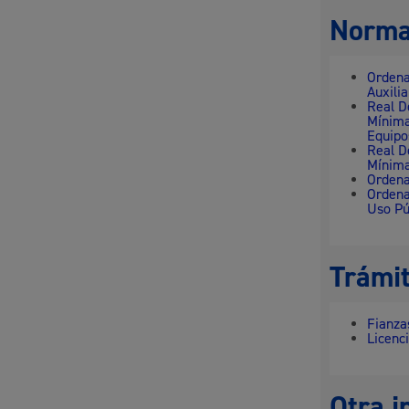
Norma
Ordena
Auxili
Real D
Mínima
Equipo
Real D
Mínima
Ordena
Ordena
Uso Pú
Trámit
Fianza
Licenc
Otra i