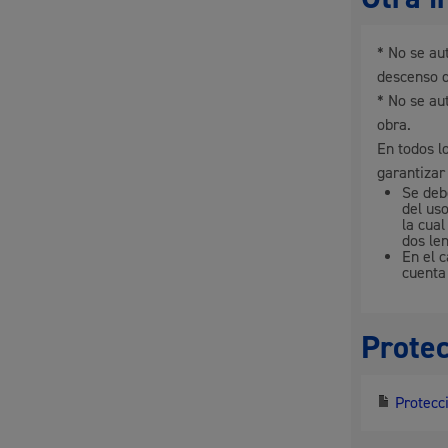
* No se au
descenso d
* No se au
obra.
En todos lo
garantizar 
Se deb
del us
la cual
dos len
En el 
cuenta
Protec
Protecci