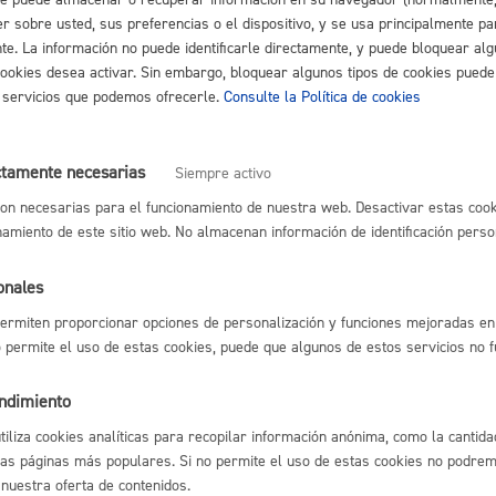
de resolución y sentido del silenc
r sobre usted, sus preferencias o el dispositivo, y se usa principalmente pa
nte. La información no puede identificarle directamente, y puede bloquear alg
imado:
1 mes
Plazo legal:
3 meses
Sentido del silencio:
Negativo
cookies desea activar. Sin embargo, bloquear algunos tipos de cookies puede
os servicios que podemos ofrecerle.
Consulte la Política de cookies
e resolución de cada expediente, puede ser variable, dependiendo del
s generales:
ctamente necesarias
Siempre activo
edores (y vallados de cierre de fachada): 1 semana.
elementos simples: 15 días
on necesarias para el funcionamiento de nuestra web. Desactivar estas cook
tos complejos: 1 mes.
namiento de este sitio web. No almacenan información de identificación perso
onales
del procedimiento
ermiten proporcionar opciones de personalización y funciones mejoradas en 
no permite el uso de estas cookies, puede que algunos de estos servicios no 
 simples
o de la solicitud y documentación
endimiento
ción de documentación, en su caso
utiliza cookies analíticas para recopilar información anónima, como la cantida
ión de autorización o denegación
las páginas más populares. Si no permite el uso de estas cookies no podremo
e tasa
 nuestra oferta de contenidos.