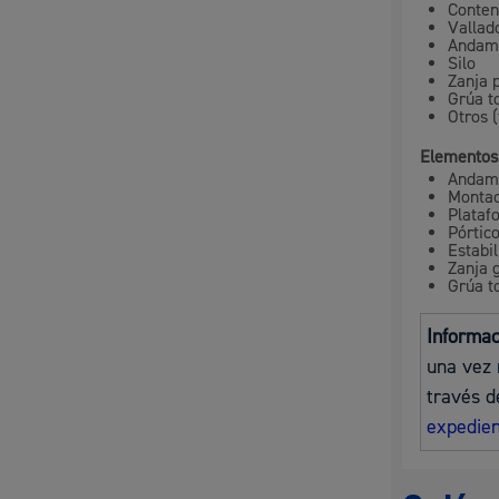
Conten
Vallad
Movilidad
Andam
Silo
Zanja 
Grúa to
Otros (
Elementos
Seguridad ciudadana y emergencias
Andam
Monta
Plataf
Pórtic
Estabi
Zanja 
Grúa to
Salud Pública, animales y consumo
Informa
una vez 
través d
expedien
Infancia y juventud