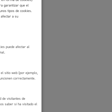
io
ra garantizar que el
unos tipos de cookies.
 afectar a su
 tipo de
ies puede afectar al
nal.
el sitio web (por ejemplo,
funcionen correctamente.
d de visitantes de
s saber si ha visitado el