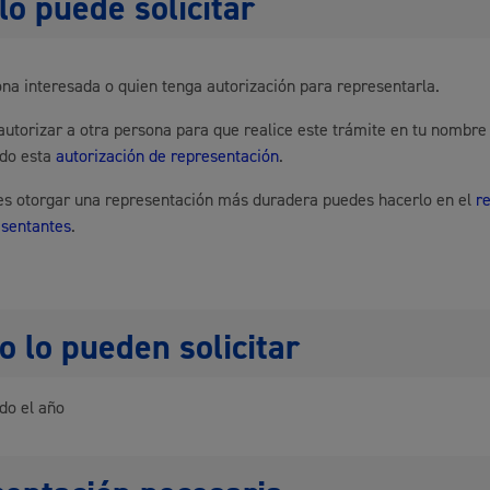
lo puede solicitar
Cultura
na interesada o quien tenga autorización para representarla.
utorizar a otra persona para que realice este trámite en tu nombre
ndo esta
autorización de representación
.
res otorgar una representación más duradera puedes hacerlo en el
r
Turismo
esentantes
.
 lo pueden solicitar
do el año
lidad
Administración municipa
as
Tablón de anuncios oficia