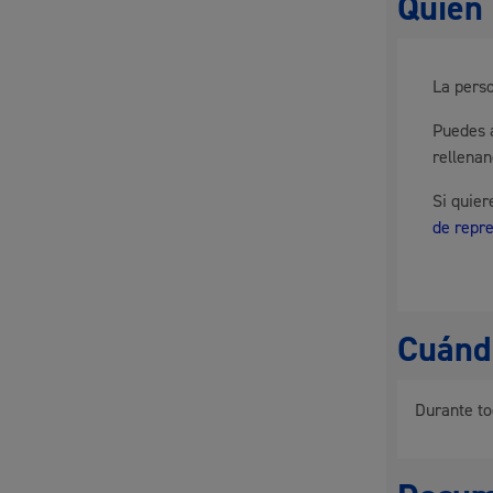
Quién 
Participación ciudadana y asociacionismo
La perso
Puedes a
rellena
Si quie
Deporte
de repr
Cuándo
Durante to
La ciudad
Actua
La ciudad ahora
Notici