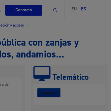
EU
ES
Buscar
Contacto
pación y acceso
/
pública con zanjas y
dos, andamios...
s
Telemático
ura de
ismo
Comenzar