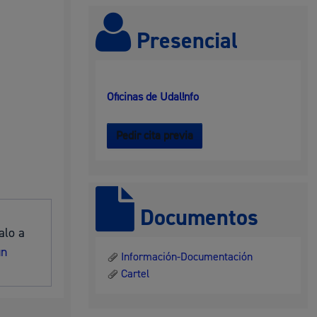
 residuos y medioambiente
Presencial
Oficinas de Udal!nfo
Pedir cita previa
co y empleo
Documentos
alo a
un
Información-Documentación
Cartel
humanos y convivencia