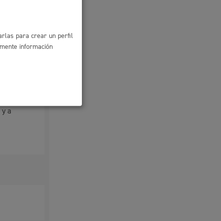
rlas para crear un perfil
amente información
ión de
r el
 y a