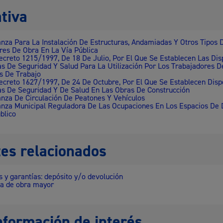
tiva
nza Para La Instalación De Estructuras, Andamiadas Y Otros Tipos 
ares De Obra En La Vía Pública
ecreto 1215/1997, De 18 De Julio, Por El Que Se Establecen Las Dis
s De Seguridad Y Salud Para La Utilización Por Los Trabajadores D
s De Trabajo
ecreto 1627/1997, De 24 De Octubre, Por El Que Se Establecen Disp
s De Seguridad Y De Salud En Las Obras De Construcción
nza De Circulación De Peatones Y Vehículos
nza Municipal Reguladora De Las Ocupaciones En Los Espacios De 
blico
es relacionados
s y garantías: depósito y/o devolución
ia de obra mayor
nformación de interés