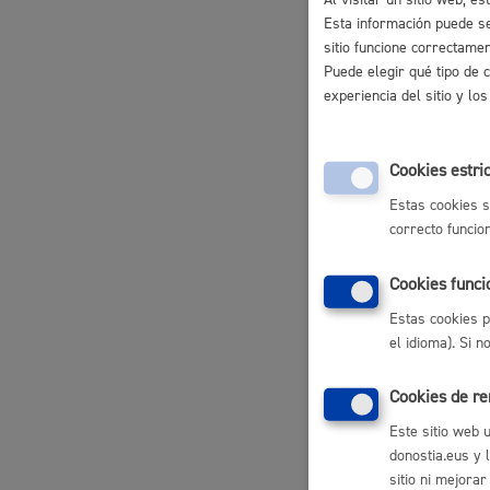
Plazo 
Esta información puede se
sitio funcione correctame
Plazo est
Puede elegir qué tipo de 
experiencia del sitio y l
El plazo d
actividad.
En término
Cookies estri
Conten
Otros 
Estas cookies s
Elemen
correcto funcio
Cookies funci
Pasos 
Estas cookies p
el idioma). Si 
Elementos
1. Registr
Cookies de r
2. Subsana
Este sitio web 
3. Resoluc
donostia.eus y 
4. Cobro d
sitio ni mejorar