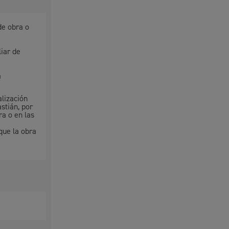
de obra o
iar de
á
alización
stián, por
ra o en las
que la obra