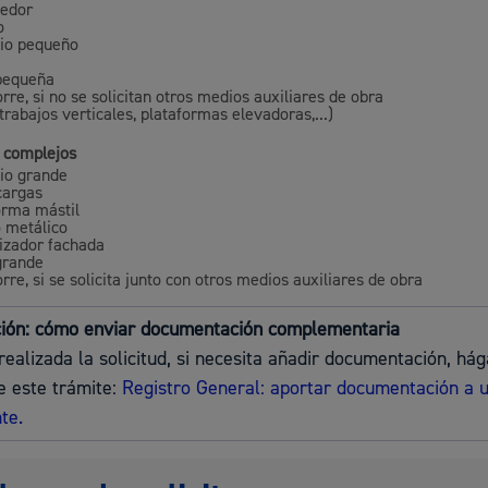
edor
o
Espacio público,
io pequeño
pequeña
rre, si no se solicitan otros medios auxiliares de obra
trabajos verticales, plataformas elevadoras,...)
 complejos
Euskera
io grande
cargas
orma mástil
o metálico
lizador fachada
grande
rre, si se solicita junto con otros medios auxiliares de obra
Desarrollo económi
ción: cómo enviar documentación complementaria
realizada la solicitud, si necesita añadir documentación, hág
e este trámite:
Registro General: aportar documentación a 
te.
Igualdad, derechos 