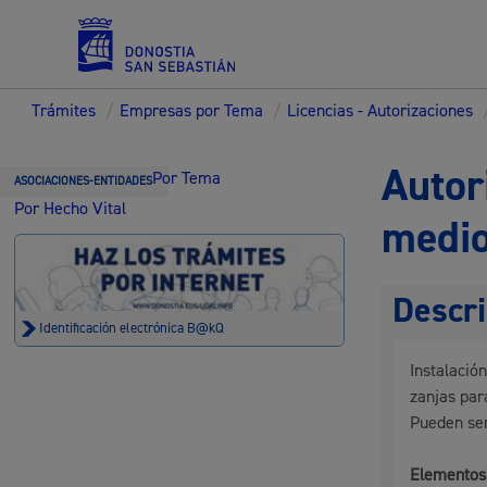
Trámites
/
Empresas por Tema
/
Licencias - Autorizaciones
Servicios
Autor
Por Tema
ASOCIACIONES-ENTIDADES
Por Hecho Vital
medio
Padrón y asuntos personales
Descri
Identificación electrónica B@kQ
Instalació
Servicios sociales
zanjas par
Pueden ser
Elementos