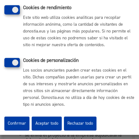
variable, dependiendo del tipo de actividad.
En términos generales:
Cookies de rendimiento
Contenedores (y vallados de cierre de fachada): 1
Este sitio web utiliza cookies analíticas para recopilar
semana.
Otros elementos simples: 15 días
información anónima, como la cantidad de visitantes de
Elementos complejos: 1 mes.
donostia.eus y las páginas más populares. Si no permite el
uso de estas cookies no podremos saber si ha visitado el
sitio ni mejorar nuestra oferta de contenidos.
Pasos del procedimiento
Cookies de personalización
Elementos simples
Los socios anunciantes pueden crear estas cookies en el
1. Registro de la solicitud y documentación
sitio. Dichas compañías pueden usarlas para crear un perfil
2. Subsanación de documentación, en su caso
de sus intereses y mostrarle anuncios personalizados en
otros sitios sin almacenar directamente información
3. Resolución de autorización o denegación
personal. Donostia.eus no utiliza a día de hoy cookies de este
4. Cobro de tasa
tipo ni anuncios ajenos.
Elementos complejos
Registro de la solicitud y documentación
Confirmar
Aceptar todo
Rechazar todo
Subsanación de documentación, en su caso
En el caso de andamios mayores de 7m. altura:
se envía el proyecto a la empresa adjudicataria