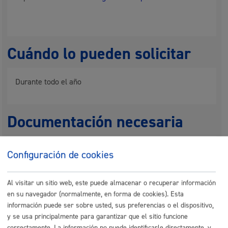
Cuándo lo pueden solicitar
Durante todo el año
Documentación necesaria
Ver en el apartado Documentos: "
Información-
Configuración de cookies
documentación"
Al visitar un sitio web, este puede almacenar o recuperar información
Nota
:
es obligatorio
el uso del formulario o del impreso
en su navegador (normalmente, en forma de cookies). Esta
específico indicado en este trámite.
información puede ser sobre usted, sus preferencias o el dispositivo,
Tamaño máximo anexos:
50 Mb
y se usa principalmente para garantizar que el sitio funcione
correctamente. La información no puede identificarle directamente, y