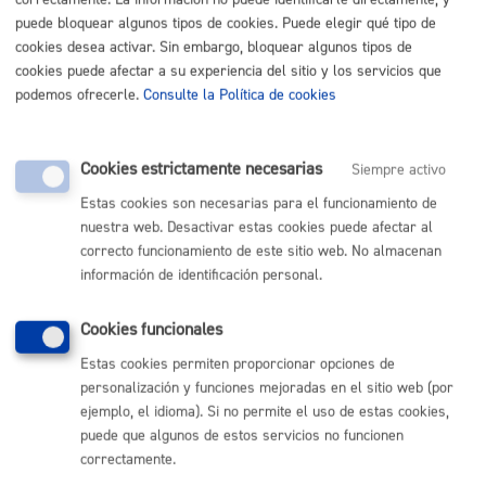
puede bloquear algunos tipos de cookies. Puede elegir qué tipo de
Cantidad a abonar
cookies desea activar. Sin embargo, bloquear algunos tipos de
cookies puede afectar a su experiencia del sitio y los servicios que
podemos ofrecerle.
Consulte la Política de cookies
Clasificación de las Calles en orden a su Categoría
Lista de Calles (A - F)
Lista de Calles (G - M)
Lista de calles (N - T)
Cookies estrictamente necesarias
Siempre activo
Lista de Calles(U - Z)
Tasas por la Ocupación del Dominio Público Municipal
Estas cookies son necesarias para el funcionamiento de
**Anexo a regir desde el 1 de enero de 2026
nuestra web. Desactivar estas cookies puede afectar al
correcto funcionamiento de este sitio web. No almacenan
información de identificación personal.
Plazo de resolución y sentido
del silencio
Cookies funcionales
Estas cookies permiten proporcionar opciones de
personalización y funciones mejoradas en el sitio web (por
Plazo estimado:
1 mes
Plazo legal:
3 meses
ejemplo, el idioma). Si no permite el uso de estas cookies,
Sentido del silencio:
Negativo
puede que algunos de estos servicios no funcionen
correctamente.
El plazo de resolución de cada expediente, puede ser