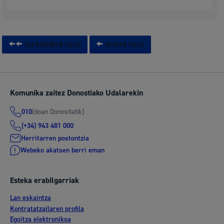
Aurkibidera itzuli
Atzera itzuli
Komunika zaitez Donostiako Udalarekin
(doan Donostiatik)
010
(+34) 943 481 000
Herritarren postontzia
Webeko akatsen berri eman
Esteka erabilgarriak
Lan eskaintza
Kontratatzailaren profila
Egoitza elektronikoa