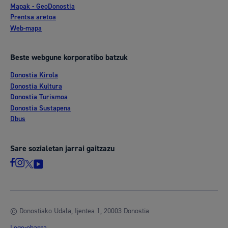
Mapak - GeoDonostia
Prentsa aretoa
Web-mapa
Beste webgune korporatibo batzuk
Donostia Kirola
Donostia Kultura
Donostia Turismoa
Donostia Sustapena
Dbus
Sare sozialetan jarrai gaitzazu
© Donostiako Udala, Ijentea 1, 20003 Donostia
Lege-oharra