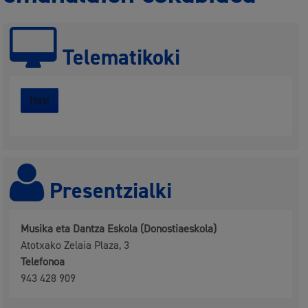
Telematikoki
Hasi
Presentzialki
Musika eta Dantza Eskola (Donostiaeskola)
Atotxako Zelaia Plaza, 3
Telefonoa
943 428 909