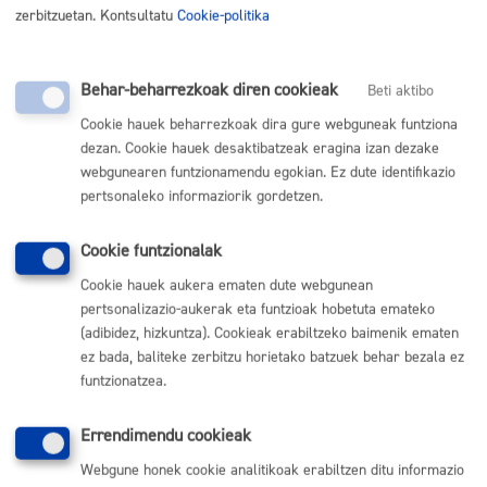
zerbitzuetan. Kontsultatu
Cookie-politika
Ordainketaren zenbatekoa
Behar-beharrezkoak diren cookieak
Beti aktibo
Musika eta Dantza Eskolako prezio publikoak 2025-2026
Cookie hauek beharrezkoak dira gure webguneak funtziona
dezan. Cookie hauek desaktibatzeak eragina izan dezake
ikasturtetik aurrera
webgunearen funtzionamendu egokian. Ez dute identifikazio
pertsonaleko informaziorik gordetzen.
Prozesuaren urratsak
Cookie funtzionalak
Eskabidea erregistratzea
Cookie hauek aukera ematen dute webgunean
Eskabidea onartzea edo baztertzea
Erakunde edo pertsona interesatuari jakinaraztea
pertsonalizazio-aukerak eta funtzioak hobetuta emateko
Prezio publikoa likidatzea
(adibidez, hizkuntza). Cookieak erabiltzeko baimenik ematen
ez bada, baliteke zerbitzu horietako batzuek behar bezala ez
funtzionatzea.
Izapidearen arduraduna
Errendimendu cookieak
Erakundea:
Musika eta Dantza Eskola
Webgune honek cookie analitikoak erabiltzen ditu informazio