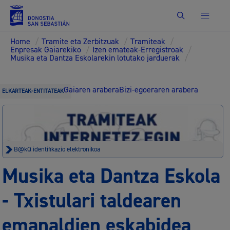
Bilatu
Home
/
Tramite eta Zerbitzuak
/
Tramiteak
/
Enpresak Gaiarekiko
/
Izen emateak-Erregistroak
/
Musika eta Dantza Eskolarekin lotutako jarduerak
/
Gaiaren arabera
Bizi-egoeraren arabera
ELKARTEAK-ENTITATEAK
B@kQ identifikazio elektronikoa
Musika eta Dantza Eskola
- Txistulari taldearen
emanaldien eskabidea