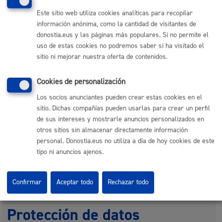
Responsable de la tramitación
Este sitio web utiliza cookies analíticas para recopilar
información anónima, como la cantidad de visitantes de
Entidad:
Escuela de Música y Danza
donostia.eus y las páginas más populares. Si no permite el
uso de estas cookies no podremos saber si ha visitado el
sitio ni mejorar nuestra oferta de contenidos.
Trámites relacionados
Cookies de personalización
Los socios anunciantes pueden crear estas cookies en el
Escuela Música y Danza - Solicitud de conciertos de
carácter social
sitio. Dichas compañías pueden usarlas para crear un perfil
de sus intereses y mostrarle anuncios personalizados en
otros sitios sin almacenar directamente información
Otra información de interés
personal. Donostia.eus no utiliza a día de hoy cookies de este
tipo ni anuncios ajenos.
El criterio para aceptar o rechazar las solicitudes es la
Confirmar
Aceptar todo
Rechazar todo
disponibilidad de fechas de la Banda.
Protección de datos