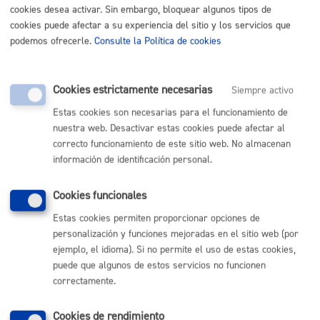
Cuándo lo pueden solicitar
cookies desea activar. Sin embargo, bloquear algunos tipos de
cookies puede afectar a su experiencia del sitio y los servicios que
podemos ofrecerle.
Consulte la Política de cookies
Durante todo el año
Cookies estrictamente necesarias
Siempre activo
Cantidad a abonar
Estas cookies son necesarias para el funcionamiento de
nuestra web. Desactivar estas cookies puede afectar al
correcto funcionamiento de este sitio web. No almacenan
Precios públicos de la Escuela Música y Danza a partir
información de identificación personal.
del curso 2025-2026
Cookies funcionales
Pasos del procedimiento
Estas cookies permiten proporcionar opciones de
personalización y funciones mejoradas en el sitio web (por
Registro de la solicitud
ejemplo, el idioma). Si no permite el uso de estas cookies,
Aceptación o denegación de la solicitud
puede que algunos de estos servicios no funcionen
Notificación a la entidad o persona interesada.
Liquidación de precio público
correctamente.
Cookies de rendimiento