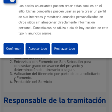
El plazo estimado para el inicio del servicio es de 1
Los socios anunciantes pueden crear estas cookies en el
semana.
sitio. Dichas compañías pueden usarlas para crear un perfil
de sus intereses y mostrarle anuncios personalizados en
La duración de los servicios dependera del itinerario a
otros sitios sin almacenar directamente información
seguir, pudiendo durar hasta un máximo de 4 meses
personal. Donostia.eus no utiliza a día de hoy cookies de este
aproximadamente
tipo ni anuncios ajenos.
Pasos del procedimiento
Confirmar
Aceptar todo
Rechazar todo
Solicitud del Servicio
Entrevista con Fomento de San Sebastián para
contrastar grado de avance del proyecto y
determinación del itinerario a seguir.
Validación del itinerario por parte del o la solicitante
y Fomento.
Prestación del Servicio
Responsable de la tramitación