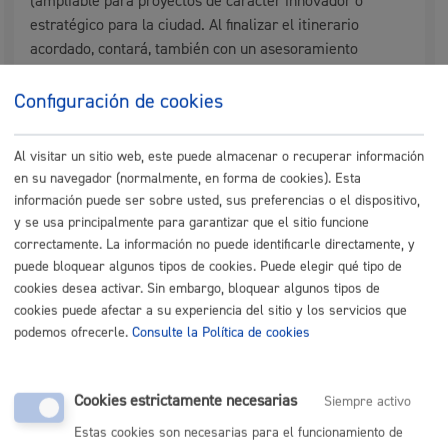
(ampliable para proyectos de carácter innovador o
estratégico para la ciudad. Al finalizar el itinerario
acordado, contará, también con un asesoramiento
individual para la constitución de la empresa
(
tramitación altas
fiscales y seguridad social).
Configuración de cookies
Quién lo puede solicitar
Al visitar un sitio web, este puede almacenar o recuperar información
en su navegador (normalmente, en forma de cookies). Esta
información puede ser sobre usted, sus preferencias o el dispositivo,
Personas físicas que tengan una idea de negocio y
y se usa principalmente para garantizar que el sitio funcione
que quieran crear una empresa en San Sebastián.
correctamente. La información no puede identificarle directamente, y
puede bloquear algunos tipos de cookies. Puede elegir qué tipo de
cookies desea activar. Sin embargo, bloquear algunos tipos de
Cuándo lo pueden solicitar
cookies puede afectar a su experiencia del sitio y los servicios que
podemos ofrecerle.
Consulte la Política de cookies
Durante todo el año
Cookies estrictamente necesarias
Siempre activo
Documentación necesaria
Estas cookies son necesarias para el funcionamiento de