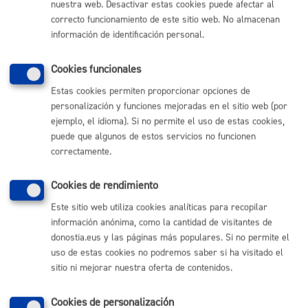
nuestra web. Desactivar estas cookies puede afectar al
correcto funcionamiento de este sitio web. No almacenan
Es obligatorio el uso del modelo de solicitud indicado
información de identificación personal.
en este trámite
Cookies funcionales
Tamaño máximo anexos:
10 Mb
Estas cookies permiten proporcionar opciones de
personalización y funciones mejoradas en el sitio web (por
ejemplo, el idioma). Si no permite el uso de estas cookies,
Cantidad a abonar
puede que algunos de estos servicios no funcionen
correctamente.
Gratuito
Cookies de rendimiento
Plazo de resolución y sentido
Este sitio web utiliza cookies analíticas para recopilar
información anónima, como la cantidad de visitantes de
del silencio
donostia.eus y las páginas más populares. Si no permite el
uso de estas cookies no podremos saber si ha visitado el
sitio ni mejorar nuestra oferta de contenidos.
Plazo estimado:
1 semana
Plazo legal:
3 meses
Sentido del silencio:
Negativo
Cookies de personalización