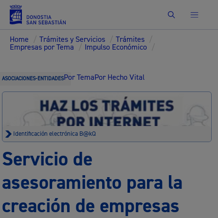
Buscar
Home
/
Trámites y Servicios
/
Trámites
/
Empresas por Tema
/
Impulso Económico
/
Por Tema
Por Hecho Vital
ASOCIACIONES-ENTIDADES
Identificación electrónica B@kQ
Servicio de
asesoramiento para la
creación de empresas