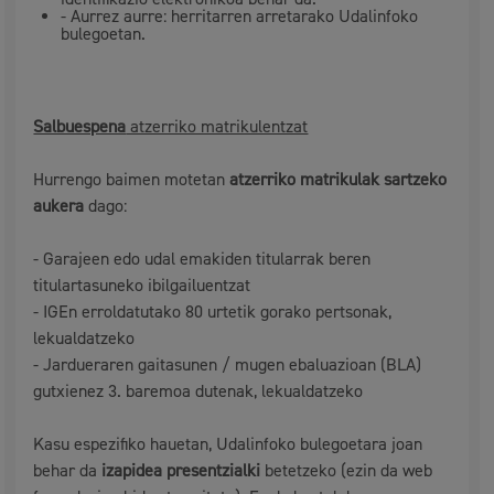
- Aurrez aurre: herritarren arretarako Udalinfoko
bulegoetan.
Salbuespena
atzerriko matrikulentzat
Hurrengo baimen motetan
atzerriko matrikulak sartzeko
aukera
dago:
- Garajeen edo udal emakiden titularrak beren
titulartasuneko ibilgailuentzat
- IGEn erroldatutako 80 urtetik gorako pertsonak,
lekualdatzeko
- Jardueraren gaitasunen / mugen ebaluazioan (BLA)
gutxienez 3. baremoa dutenak, lekualdatzeko
Kasu espezifiko hauetan, Udalinfoko bulegoetara joan
behar da
izapidea presentzialki
betetzeko (ezin da web