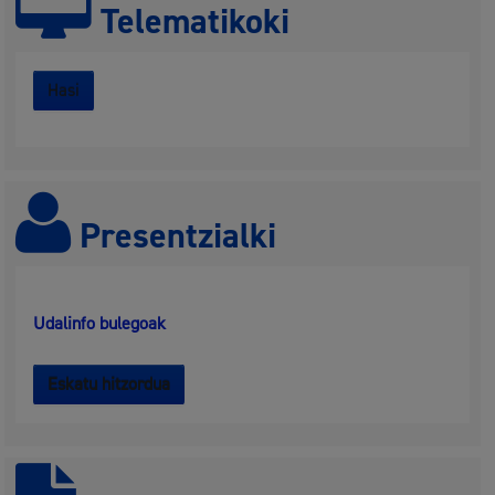
Telematikoki
Hasi
Presentzialki
Udalinfo bulegoak
Eskatu hitzordua