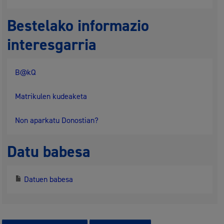
Bestelako informazio
interesgarria
B@kQ
Matrikulen kudeaketa
Non aparkatu Donostian?
Datu babesa
Datuen babesa