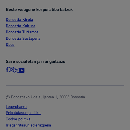
Beste webgune korporatibo batzuk
Donostia Kirola
Donostia Kultura
Donostia Turismoa
Donostia Sustapena
Dbus
Sare sozialetan jarrai gaitzazu
© Donostiako Udala, Ijentea 1, 20003 Donostia
Lege-oharra
Pribatutasun-politika
Cookie politika
Irisgarritasun adierazpena