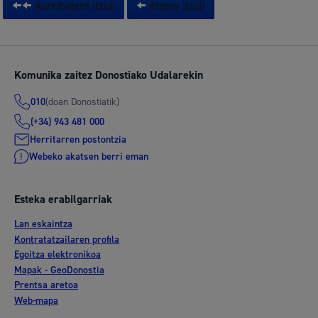
Aurkibidera itzuli
Atzera itzuli
Komunika zaitez Donostiako Udalarekin
(doan Donostiatik)
010
(+34) 943 481 000
Herritarren postontzia
Webeko akatsen berri eman
Esteka erabilgarriak
Lan eskaintza
Kontratatzailaren profila
Egoitza elektronikoa
Mapak - GeoDonostia
Prentsa aretoa
Web-mapa