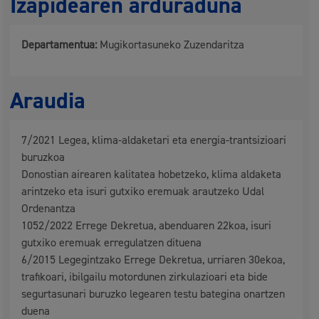
Izapidearen arduraduna
Departamentua:
Mugikortasuneko Zuzendaritza
Araudia
7/2021 Legea, klima-aldaketari eta energia-trantsizioari
buruzkoa
Donostian airearen kalitatea hobetzeko, klima aldaketa
arintzeko eta isuri gutxiko eremuak arautzeko Udal
Ordenantza
1052/2022 Errege Dekretua, abenduaren 22koa, isuri
gutxiko eremuak erregulatzen dituena
6/2015 Legegintzako Errege Dekretua, urriaren 30ekoa,
trafikoari, ibilgailu motordunen zirkulazioari eta bide
segurtasunari buruzko legearen testu bategina onartzen
duena