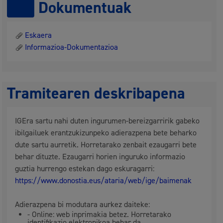
Dokumentuak
Eskaera
Informazioa-Dokumentazioa
Tramitearen deskribapena
IGEra sartu nahi duten ingurumen-bereizgarririk gabeko
ibilgailuek erantzukizunpeko adierazpena bete beharko
dute sartu aurretik. Horretarako zenbait ezaugarri bete
behar dituzte. Ezaugarri horien inguruko informazio
guztia hurrengo estekan dago eskuragarri:
https://www.donostia.eus/ataria/web/ige/baimenak
Adierazpena bi modutara aurkez daiteke:
- Online: web inprimakia betez. Horretarako
identifikazio elektronikoa behar da.