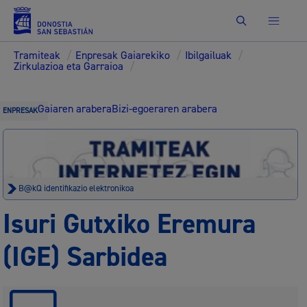
Bilatu
Tramiteak
/
Enpresak Gaiarekiko
/
Ibilgailuak
/
Zirkulazioa eta Garraioa
/
Gaiaren arabera
Bizi-egoeraren arabera
ENPRESAK
B@kQ identifikazio elektronikoa
Isuri Gutxiko Eremura
(IGE) Sarbidea