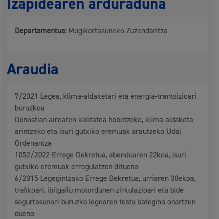
Izapidearen arduraduna
Departamentua:
Mugikortasuneko Zuzendaritza
Araudia
7/2021 Legea, klima-aldaketari eta energia-trantsizioari
buruzkoa
Donostian airearen kalitatea hobetzeko, klima aldaketa
arintzeko eta isuri gutxiko eremuak arautzeko Udal
Ordenantza
1052/2022 Errege Dekretua, abenduaren 22koa, isuri
gutxiko eremuak erregulatzen dituena
6/2015 Legegintzako Errege Dekretua, urriaren 30ekoa,
trafikoari, ibilgailu motordunen zirkulazioari eta bide
segurtasunari buruzko legearen testu bategina onartzen
duena