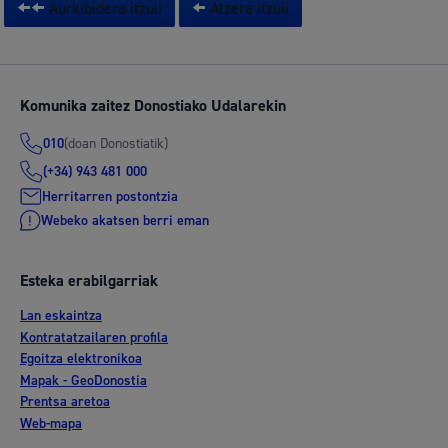
Aurkibidera itzuli
Atzera itzuli
Komunika zaitez Donostiako Udalarekin
(doan Donostiatik)
010
(+34) 943 481 000
Herritarren postontzia
Webeko akatsen berri eman
Esteka erabilgarriak
Lan eskaintza
Kontratatzailaren profila
Egoitza elektronikoa
Mapak - GeoDonostia
Prentsa aretoa
Web-mapa