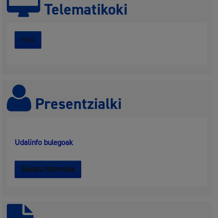
Telematikoki
Hasi
Presentzialki
Udalinfo bulegoak
Eskatu hitzordua