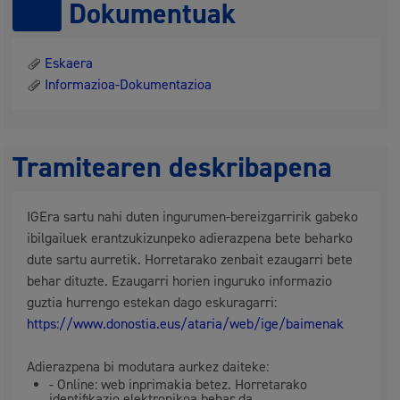
Dokumentuak
Eskaera
Informazioa-Dokumentazioa
Tramitearen deskribapena
IGEra sartu nahi duten ingurumen-bereizgarririk gabeko
ibilgailuek erantzukizunpeko adierazpena bete beharko
dute sartu aurretik. Horretarako zenbait ezaugarri bete
behar dituzte. Ezaugarri horien inguruko informazio
guztia hurrengo estekan dago eskuragarri:
https://www.donostia.eus/ataria/web/ige/baimenak
Adierazpena bi modutara aurkez daiteke:
- Online: web inprimakia betez. Horretarako
identifikazio elektronikoa behar da.