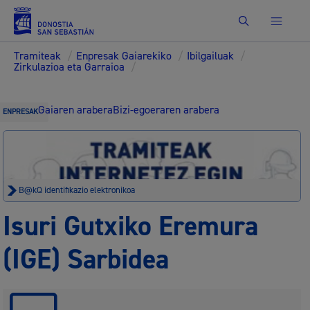
Bilatu
Tramiteak
/
Enpresak Gaiarekiko
/
Ibilgailuak
/
Zirkulazioa eta Garraioa
/
Gaiaren arabera
Bizi-egoeraren arabera
ENPRESAK
B@kQ identifikazio elektronikoa
Isuri Gutxiko Eremura
(IGE) Sarbidea