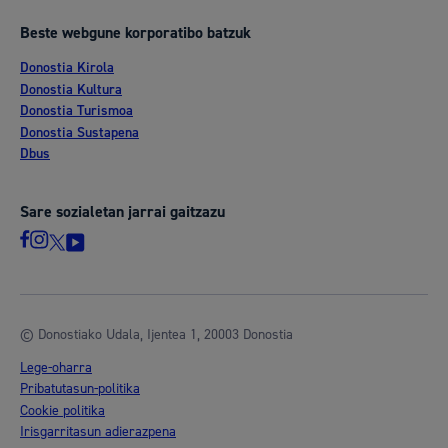
Beste webgune korporatibo batzuk
Donostia Kirola
Donostia Kultura
Donostia Turismoa
Donostia Sustapena
Dbus
Sare sozialetan jarrai gaitzazu
© Donostiako Udala, Ijentea 1, 20003 Donostia
Lege-oharra
Pribatutasun-politika
Cookie politika
Irisgarritasun adierazpena