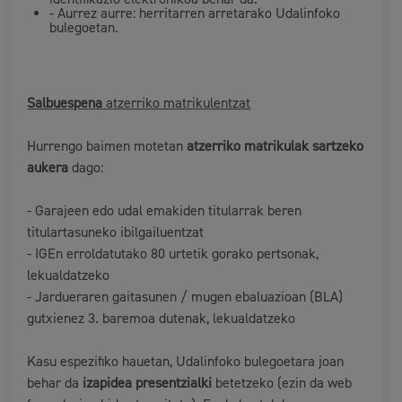
- Aurrez aurre: herritarren arretarako Udalinfoko
bulegoetan.
Salbuespena
atzerriko matrikulentzat
Hurrengo baimen motetan
atzerriko matrikulak sartzeko
aukera
dago:
- Garajeen edo udal emakiden titularrak beren
titulartasuneko ibilgailuentzat
- IGEn erroldatutako 80 urtetik gorako pertsonak,
lekualdatzeko
- Jardueraren gaitasunen / mugen ebaluazioan (BLA)
gutxienez 3. baremoa dutenak, lekualdatzeko
Kasu espezifiko hauetan, Udalinfoko bulegoetara joan
behar da
izapidea presentzialki
betetzeko (ezin da web