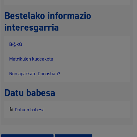
Bestelako informazio
interesgarria
B@kQ
Matrikulen kudeaketa
Non aparkatu Donostian?
Datu babesa
Datuen babesa