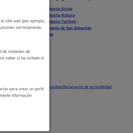
Donostia Kirola
 residuos y medioambiente
nte
Donostia Kultura
el sitio web (por ejemplo,
Donostia Turismo
funcionen correctamente.
tia
Fomento de San Sebastián
Dbus
d de visitantes de
s saber si ha visitado el
co y empleo
ítica de privacidad
Política de cookies
Declaración de accesibilidad
rlas para crear un perfil
amente información
humanos y convivencia