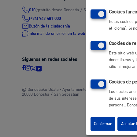
(gratuito desde Donostia / San Sebastián)
010
Movilidad
Cookies funci
(+34) 943 481 000
Estas cookies p
Buzón de la ciudadanía
el idioma). Si 
Informar de un error en la web
Cookies de r
Seguridad ciudadana y emergencias
Este sitio web 
Síguenos en redes sociales
donostia.eus y 
sitio ni mejorar
Cookies de pe
Salud Pública, animales y consumo
© Donostiako Udala - Ayuntamiento de Donostia / San Sebastián
Los socios anun
20003 Donostia / San Sebastián
de sus interese
personal. Donost
Infancia y juventud
Confirmar
Aceptar 