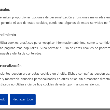
Ofertas de empleo
Espacio público,
onales
Perfil del contrata
ermiten proporcionar opciones de personalización y funciones mejoradas en 
Sede electrónica
no permite el uso de estas cookies, puede que algunos de estos servicios no 
Mapas - GeoDonos
Sala de prensa
Mapa web
endimiento
Euskera
utiliza cookies analíticas para recopilar información anónima, como la cantida
las páginas más populares. Si no permite el uso de estas cookies no podremo
 nuestra oferta de contenidos.
rsonalización
Desarrollo económi
Aviso legal
Pol
 Ijentea 1,
ciantes pueden crear estas cookies en el sitio. Dichas compañías pueden usa
s y mostrarle anuncios personalizados en otros sitios sin almacenar direct
ia.eus no utiliza a día de hoy cookies de este tipo ni anuncios ajenos.
Igualdad, derechos 
todo
Rechazar todo