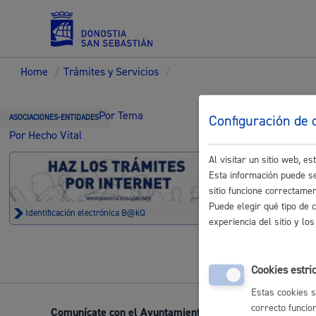
Home
/
Trámites y Servicios
/
Servicios
Trámi
Por Tema
Configuración de 
ASOCIACIONES-ENTIDADES
Por Hecho Vital
DBUS-C
Al visitar un sitio web, 
Padrón y asuntos personales
Esta información puede se
sitio funcione correctame
Trámite no 
Puede elegir qué tipo de 
Identificación electrónica B@kQ
experiencia del sitio y l
Servicios sociales
Cookies estri
Estas cookies s
correcto funcio
Comunícate con el Ayuntamiento de Donostia / San Seb