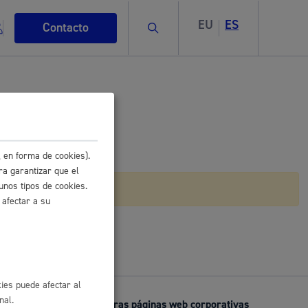
EU
ES
Buscar
Contacto
 en forma de cookies).
s
ra garantizar que el
unos tipos de cookies.
l
Buzón de la Ciudadanía
 afectar a su
ismo
ies puede afectar al
nal.
Otras páginas web corporativas