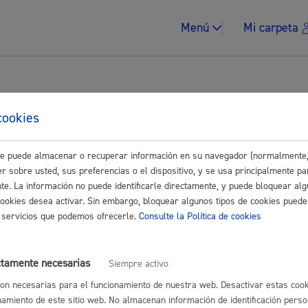
Menú
Mi carpeta
tes
cookies
ontratación de publicidad
este puede almacenar o recuperar información en su navegador (normalmente,
Impuestos y multa
r sobre usted, sus preferencias o el dispositivo, y se usa principalmente pa
nte. La información no puede identificarle directamente, y puede bloquear alg
disponible o fuera de plazo. Si necesitas información, solicítala en e
cookies desea activar. Sin embargo, bloquear algunos tipos de cookies puede
os servicios que podemos ofrecerle.
Consulte la Política de cookies
Vivienda y urban
ctamente necesarias
Siempre activo
on necesarias para el funcionamiento de nuestra web. Desactivar estas cook
namiento de este sitio web. No almacenan información de identificación perso
astián
Enlaces útiles