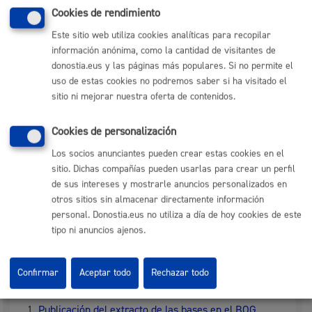
Comunidad de Propietarios en el momento de
Cookies de rendimiento
formular la petición, o en su defecto, copia del Acta
de la reunión de la Junta de Propietarios en la que
Este sitio web utiliza cookies analíticas para recopilar
conste la elección como Presidente.
información anónima, como la cantidad de visitantes de
donostia.eus y las páginas más populares. Si no permite el
uso de estas cookies no podremos saber si ha visitado el
Tamaño máximo anexos:
50 Mb
sitio ni mejorar nuestra oferta de contenidos.
Plazo de resolución y sentido
Cookies de personalización
Los socios anunciantes pueden crear estas cookies en el
del silencio
sitio. Dichas compañías pueden usarlas para crear un perfil
de sus intereses y mostrarle anuncios personalizados en
otros sitios sin almacenar directamente información
Plazo estimado:
6 meses
Plazo legal:
6 meses
personal. Donostia.eus no utiliza a día de hoy cookies de este
Sentido del silencio:
Negativo
tipo ni anuncios ajenos.
Pasos del procedimiento
Confirmar
Aceptar todo
Rechazar todo
Publicación del extracto de las bases en el BOG