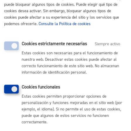
puede bloquear algunos tipos de cookies. Puede elegir qué tipo de
cookies desea activar. Sin embargo, bloquear algunos tipos de
GRUPO B, además:
cookies puede afectar a su experiencia del sitio y los servicios que
Proyecto de la instalación de energía solar
podemos ofrecerle.
Consulte la Política de cookies
fotovoltaica firmado por persona técnica competente.
Especificaciones técnicas del fabricante de los
equipos.
Estatutos aprobados por la comunidad de energías
Cookies estrictamente necesarias
Siempre activo
renovables o por la comunidad de propietarios.
Documento que acredite que la comunidad de
Estas cookies son necesarias para el funcionamiento de
energías renovables constituida esté formada por al
menos 10 personas físicas y/o jurídicas.
nuestra web. Desactivar estas cookies puede afectar al
Declaración responsable que certifique que el 85% de
correcto funcionamiento de este sitio web. No almacenan
los miembros de la comunidad tengan su conexión
información de identificación personal.
eléctrica en el municipio de San Sebastián
Las cooperativas de consumo sin ánimo de lucro:
documento que acredite que el 85% o más de los
Cookies funcionales
cooperativistas son personas físicas.
Las comunidad de propietarios: documento que
Estas cookies permiten proporcionar opciones de
acredite que la comunidad de propietarios está
formada por 3 o más viviendas
personalización y funciones mejoradas en el sitio web (por
Las comunidad de propietarios: fotocopia del C.I.F. de
ejemplo, el idioma). Si no permite el uso de estas cookies,
la Comunidad de Propietarios, junto con un
documento, expedido por la persona que ostente la
puede que algunos de estos servicios no funcionen
condición de Secretario o Secretario-Administrador,
correctamente.
en el que conste que la persona que suscribe la
solicitud ostenta la condición de Presidente de la