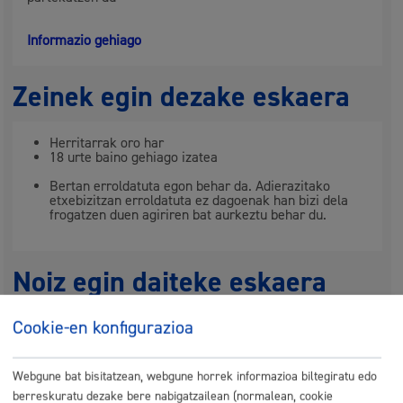
Informazio gehiago
Zeinek egin dezake eskaera
Herritarrak oro har
18 urte baino gehiago izatea
Bertan erroldatuta egon behar da. Adierazitako
etxebizitzan erroldatuta ez dagoenak han bizi dela
frogatzen duen agiriren bat aurkeztu behar du.
Noiz egin daiteke eskaera
Cookie-en konfigurazioa
Urte osoan zehar
Webgune bat bisitatzean, webgune horrek informazioa biltegiratu edo
berreskuratu dezake bere nabigatzailean (normalean, cookie