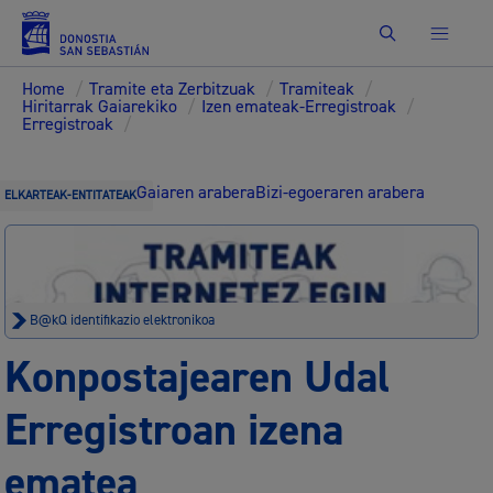
Bilatu
Home
/
Tramite eta Zerbitzuak
/
Tramiteak
/
Hiritarrak Gaiarekiko
/
Izen emateak-Erregistroak
/
Erregistroak
/
Gaiaren arabera
Bizi-egoeraren arabera
ELKARTEAK-ENTITATEAK
B@kQ identifikazio elektronikoa
Konpostajearen Udal
Erregistroan izena
ematea