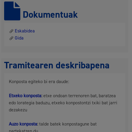
Dokumentuak
Eskabidea
Gida
Tramitearen deskribapena
Konposta egiteko bi era daude:
Etxeko konposta
:
etxe ondoan terrenoren bat, baratzea
edo lorategia baduzu, etxeko konpostontzi txiki bat jarri
dezakezu
Auzo konposta
:
talde batek konpostagune bat
partekatzen du