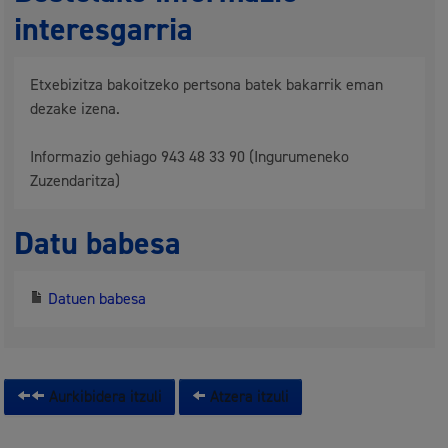
interesgarria
Etxebizitza bakoitzeko pertsona batek bakarrik eman
dezake izena.
Informazio gehiago 943 48 33 90 (Ingurumeneko
Zuzendaritza)
Datu babesa
Datuen babesa
Aurkibidera itzuli
Atzera itzuli