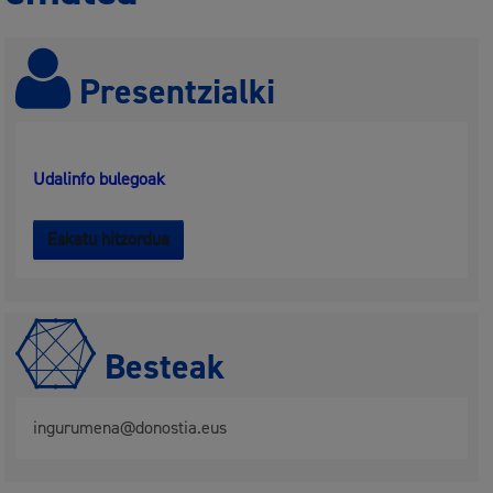
Presentzialki
Udalinfo bulegoak
Eskatu hitzordua
Besteak
ingurumena@donostia.eus