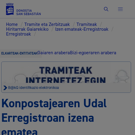
Bilatu
Home
/
Tramite eta Zerbitzuak
/
Tramiteak
/
Hiritarrak Gaiarekiko
/
Izen emateak-Erregistroak
/
Erregistroak
/
Gaiaren arabera
Bizi-egoeraren arabera
ELKARTEAK-ENTITATEAK
B@kQ identifikazio elektronikoa
Konpostajearen Udal
Erregistroan izena
ematea