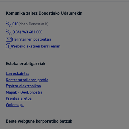
Komunika zaitez Donostiako Udalarekin
(doan Donostiatik)
010
(+34) 943 481 000
Herritarren postontzia
Webeko akatsen berri eman
Esteka erabilgarriak
Lan eskaintza
Kontratatzailaren profila
Egoitza elektronikoa
Mapak - GeoDonostia
Prentsa aretoa
Web-mapa
Beste webgune korporatibo batzuk