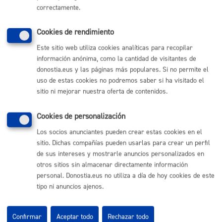
Plazo de resolución y sentido
correctamente.
del silencio
Cookies de rendimiento
Este sitio web utiliza cookies analíticas para recopilar
Plazo estimado:
5 días
Plazo legal:
No procede
información anónima, como la cantidad de visitantes de
Sentido del silencio:
No procede
donostia.eus y las páginas más populares. Si no permite el
uso de estas cookies no podremos saber si ha visitado el
sitio ni mejorar nuestra oferta de contenidos.
Pasos del procedimiento
Cookies de personalización
Los socios anunciantes pueden crear estas cookies en el
1. Registro de la solicitud
sitio. Dichas compañías pueden usarlas para crear un perfil
2. Confirmación de inscripción
de sus intereses y mostrarle anuncios personalizados en
3. Recogida del material necesario
otros sitios sin almacenar directamente información
4. Orientación sobre la práctica del compostaje
personal. Donostia.eus no utiliza a día de hoy cookies de este
5. Alta en el registro municipal de compostaje
tipo ni anuncios ajenos.
Responsable de la tramitación
Confirmar
Aceptar todo
Rechazar todo