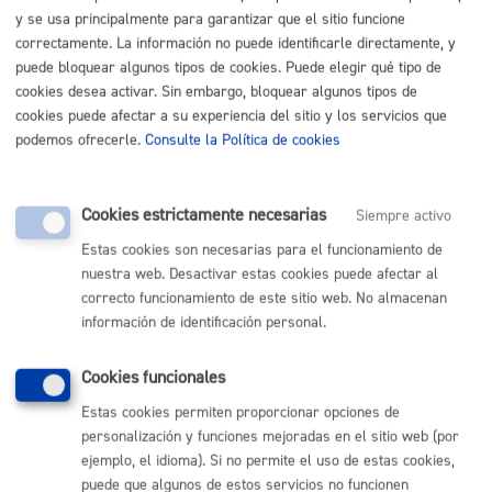
y se usa principalmente para garantizar que el sitio funcione
En el caso de que la persona solicitante no esté
correctamente. La información no puede identificarle directamente, y
empadronada en la vivienda, deberá presentar uno de
puede bloquear algunos tipos de cookies. Puede elegir qué tipo de
estos documentos:
cookies desea activar. Sin embargo, bloquear algunos tipos de
contrato de arrendamiento
cookies puede afectar a su experiencia del sitio y los servicios que
factura del agua, luz o gas a su nombre
podemos ofrecerle.
Consulte la Política de cookies
documentación que acredite que es la persona
propietaria de la vivienda o autorización firmada por
la persona propietaria.
Cookies estrictamente necesarias
Siempre activo
Nota
:
es obligatorio
el uso del formulario o del impreso
Estas cookies son necesarias para el funcionamiento de
específico indicado en este trámite.
nuestra web. Desactivar estas cookies puede afectar al
Tamaño máximo anexos:
10 Mb
correcto funcionamiento de este sitio web. No almacenan
información de identificación personal.
Cantidad a abonar
Cookies funcionales
Estas cookies permiten proporcionar opciones de
personalización y funciones mejoradas en el sitio web (por
Gratuito
ejemplo, el idioma). Si no permite el uso de estas cookies,
puede que algunos de estos servicios no funcionen