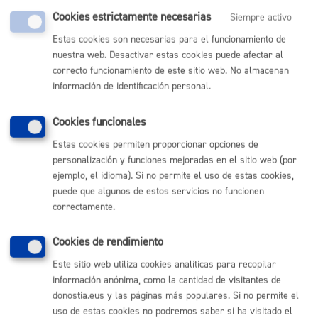
Pasos del procedimiento
Cookies estrictamente necesarias
Siempre activo
Estas cookies son necesarias para el funcionamiento de
nuestra web. Desactivar estas cookies puede afectar al
Registro de la solicitud y documentación
Subsanación de documentación, en su caso
correcto funcionamiento de este sitio web. No almacenan
Se remite la solicitud al departamento
información de identificación personal.
correspondiente en función del tipo de actividad a
desarrollar (cultura, barrios, cooperación, etc ...).
La Junta de Gobierno Local, a propuesta de la
Cookies funcionales
Comisión interdepartamental (se reúnen
periodicamente dependiendo del número de
Estas cookies permiten proporcionar opciones de
solicitudes) aprueba las cesiones de locales
personalización y funciones mejoradas en el sitio web (por
ejemplo, el idioma). Si no permite el uso de estas cookies,
puede que algunos de estos servicios no funcionen
Responsable de la tramitación
correctamente.
Departamento:
Dirección de Gestión Económica
Cookies de rendimiento
Este sitio web utiliza cookies analíticas para recopilar
información anónima, como la cantidad de visitantes de
Normativa
donostia.eus y las páginas más populares. Si no permite el
uso de estas cookies no podremos saber si ha visitado el