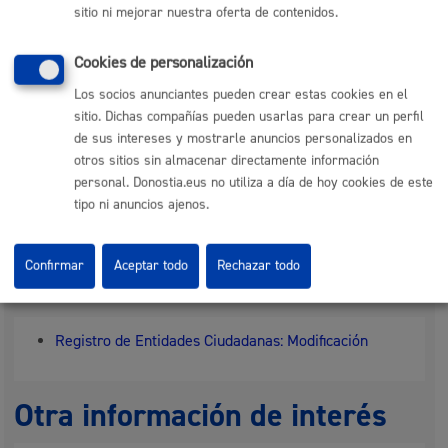
sitio ni mejorar nuestra oferta de contenidos.
Real Decreto Legislativo 781/1986, De 18 De Abril,
Por El Que Se Aprueba El Texto Refundido De Las
Disposiciones Legales Vigentes En Materia De
Cookies de personalización
Régimen Local
Ley 33/2003, De 3 De Noviembre, Del Patrimonio De
Los socios anunciantes pueden crear estas cookies en el
Las Administraciones Públicas
sitio. Dichas compañías pueden usarlas para crear un perfil
Real Decreto 1372/1986, De 13 De Junio, Por El Que
Se Aprueba El Reglamento De Bienes De Las
de sus intereses y mostrarle anuncios personalizados en
Entidades Locales
otros sitios sin almacenar directamente información
Ley 39/2015, De 1 De Octubre, Del Procedimiento
Administrativo Común De Las Administraciones
personal. Donostia.eus no utiliza a día de hoy cookies de este
Públicas (Texto Consolidado Con Sus Modficaciones
tipo ni anuncios ajenos.
Posteriores)
Confirmar
Aceptar todo
Rechazar todo
Trámites relacionados
Registro de Entidades Ciudadanas: Modificación
Otra información de interés