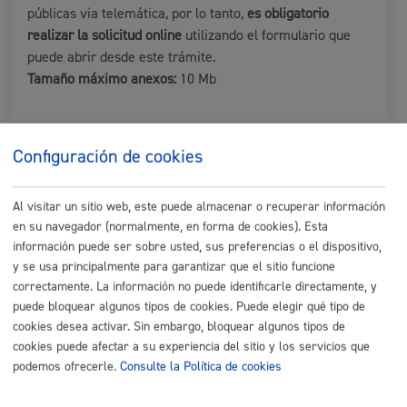
públicas via telemática, por lo tanto,
es obligatorio
realizar la solicitud online
utilizando el formulario que
puede abrir desde este trámite.
Tamaño máximo anexos:
10 Mb
Cantidad a abonar
Configuración de cookies
Gratuito
Al visitar un sitio web, este puede almacenar o recuperar información
en su navegador (normalmente, en forma de cookies). Esta
información puede ser sobre usted, sus preferencias o el dispositivo,
Plazo de resolución y sentido
y se usa principalmente para garantizar que el sitio funcione
del silencio
correctamente. La información no puede identificarle directamente, y
puede bloquear algunos tipos de cookies. Puede elegir qué tipo de
cookies desea activar. Sin embargo, bloquear algunos tipos de
Plazo estimado:
3 meses
Plazo legal:
3 meses
cookies puede afectar a su experiencia del sitio y los servicios que
Sentido del silencio:
Negativo
podemos ofrecerle.
Consulte la Política de cookies