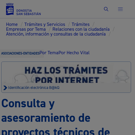
Buscar
Home
/
Trámites y Servicios
/
Trámites
/
Empresas por Tema
/
Relaciones con la ciudadanía
/
Atención, información y consultas de la ciudadanía
/
Por Tema
Por Hecho Vital
ASOCIACIONES-ENTIDADES
Identificación electrónica B@kQ
Consulta y
asesoramiento de
proyectos técnicos de