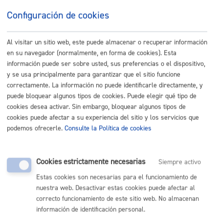
Puede realizar la consulta por teléfono o pedir cita para
reunirse con un/a técnico/a
Configuración de cookies
Quién lo puede solicitar
Al visitar un sitio web, este puede almacenar o recuperar información
en su navegador (normalmente, en forma de cookies). Esta
información puede ser sobre usted, sus preferencias o el dispositivo,
Tener o proyectar tener un establecimiento
y se usa principalmente para garantizar que el sitio funcione
alimentario en el término municipal de Donostia /
San Sebastián
correctamente. La información no puede identificarle directamente, y
puede bloquear algunos tipos de cookies. Puede elegir qué tipo de
cookies desea activar. Sin embargo, bloquear algunos tipos de
Cuándo lo pueden solicitar
cookies puede afectar a su experiencia del sitio y los servicios que
podemos ofrecerle.
Consulte la Política de cookies
Durante todo el año
Cookies estrictamente necesarias
Siempre activo
Estas cookies son necesarias para el funcionamiento de
Documentación necesaria
nuestra web. Desactivar estas cookies puede afectar al
correcto funcionamiento de este sitio web. No almacenan
información de identificación personal.
Según el tipo de consulta, puede ser necesario la