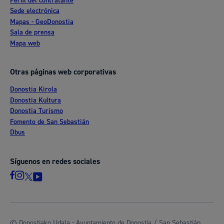
Perfil del contratante
Sede electrónica
Mapas - GeoDonostia
Sala de prensa
Mapa web
Otras páginas web corporativas
Donostia Kirola
Donostia Kultura
Donostia Turismo
Fomento de San Sebastián
Dbus
Síguenos en redes sociales
© Donostiako Udala - Ayuntamiento de Donostia / San Sebastián