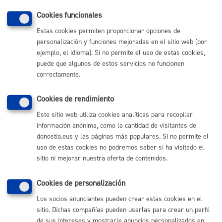
presentación de planos u otros documentos para
Cookies funcionales
resolver la consulta.
Tamaño máximo anexos:
10 Mb
Estas cookies permiten proporcionar opciones de
personalización y funciones mejoradas en el sitio web (por
ejemplo, el idioma). Si no permite el uso de estas cookies,
puede que algunos de estos servicios no funcionen
Cantidad a abonar
correctamente.
Gratuito
Cookies de rendimiento
Este sitio web utiliza cookies analíticas para recopilar
Pasos del procedimiento
información anónima, como la cantidad de visitantes de
donostia.eus y las páginas más populares. Si no permite el
uso de estas cookies no podremos saber si ha visitado el
La persona interesada llama al servicio o se
sitio ni mejorar nuestra oferta de contenidos.
presencia en el mismo con una consulta sobre un
proyecto técnico de un establecimiento alimentario.
En el caso de que sea una consulta simple se
Cookies de personalización
resuelve de inmediato por el personal técnico que
esté presente en la unidad.
Los socios anunciantes pueden crear estas cookies en el
En el caso de tratarse una consulta compleja en la
que haya que recabar información y estudiar planos,
sitio. Dichas compañías pueden usarlas para crear un perfil
se conviene una cita presencial con la persona
de sus intereses y mostrarle anuncios personalizados en