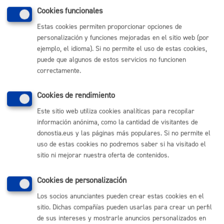
Cookies funcionales
Gratuito
Estas cookies permiten proporcionar opciones de
personalización y funciones mejoradas en el sitio web (por
Plazo de resolución y sentido
ejemplo, el idioma). Si no permite el uso de estas cookies,
del silencio
puede que algunos de estos servicios no funcionen
correctamente.
Plazo estimado:
15 días
Plazo legal:
No procede
Cookies de rendimiento
Sentido del silencio:
No procede
Este sitio web utiliza cookies analíticas para recopilar
información anónima, como la cantidad de visitantes de
Si la consulta es sencilla se resuelve en el momento. Si
donostia.eus y las páginas más populares. Si no permite el
tiene mayor complejidad o requiere de estudio se da una
uso de estas cookies no podremos saber si ha visitado el
cita.
sitio ni mejorar nuestra oferta de contenidos.
Pasos del procedimiento
Cookies de personalización
Los socios anunciantes pueden crear estas cookies en el
La persona interesada llama al servicio o se
sitio. Dichas compañías pueden usarlas para crear un perfil
presencia en el mismo con una consulta sobre un
de sus intereses y mostrarle anuncios personalizados en
proyecto técnico de un establecimiento alimentario.