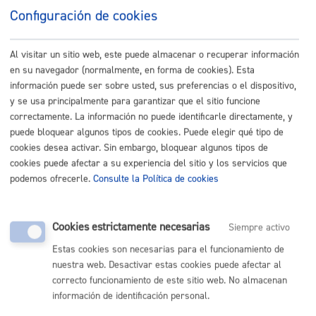
San Sebastián
Configuración de cookies
Cuándo lo pueden solicitar
Al visitar un sitio web, este puede almacenar o recuperar información
en su navegador (normalmente, en forma de cookies). Esta
información puede ser sobre usted, sus preferencias o el dispositivo,
Durante todo el año
y se usa principalmente para garantizar que el sitio funcione
correctamente. La información no puede identificarle directamente, y
puede bloquear algunos tipos de cookies. Puede elegir qué tipo de
Documentación necesaria
cookies desea activar. Sin embargo, bloquear algunos tipos de
cookies puede afectar a su experiencia del sitio y los servicios que
podemos ofrecerle.
Consulte la Política de cookies
Según el tipo de consulta, puede ser necesario la
presentación de planos u otros documentos para
resolver la consulta.
Cookies estrictamente necesarias
Siempre activo
Tamaño máximo anexos:
10 Mb
Estas cookies son necesarias para el funcionamiento de
nuestra web. Desactivar estas cookies puede afectar al
correcto funcionamiento de este sitio web. No almacenan
Cantidad a abonar
información de identificación personal.