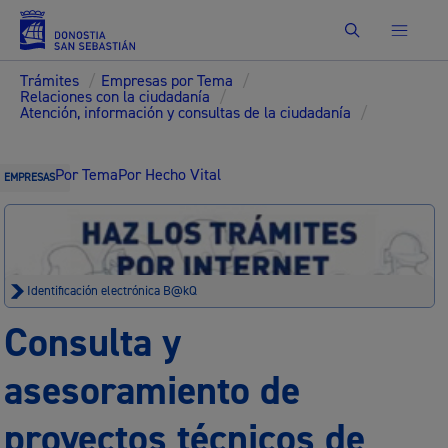
Buscar
Trámites
/
Empresas por Tema
/
Relaciones con la ciudadanía
/
Atención, información y consultas de la ciudadanía
/
Por Tema
Por Hecho Vital
EMPRESAS
Identificación electrónica B@kQ
Consulta y
asesoramiento de
proyectos técnicos de