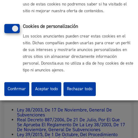
Revisión de la documentación y subsanación de
uso de estas cookies no podremos saber si ha visitado el
errores
Certificado de justificación de la subvención por parte
sitio ni mejorar nuestra oferta de contenidos.
del órgano instructor
Envío de notificación a las entidades interesadas
Abono de la parte final de la subvención o inicio del
Cookies de personalización
proceso de reintegro
Los socios anunciantes pueden crear estas cookies en el
sitio. Dichas compañías pueden usarlas para crear un perfil
Responsable de la tramitación
de sus intereses y mostrarle anuncios personalizados en
otros sitios sin almacenar directamente información
personal. Donostia.eus no utiliza a día de hoy cookies de este
Departamento:
Dirección de Presidencia
tipo ni anuncios ajenos.
Confirmar
Aceptar todo
Rechazar todo
Normativa
Ley 38/2003, De 17 De Noviembre, General De
Subvenciones
Real Decreto 887/2006, De 21 De Julio, Por El Que
Se Aprueba El Reglamento De La Ley 38/2003, De 17
De Noviembre, General De Subvenciones
Ley 39/2015, De 1 De Octubre, Del Procedimiento