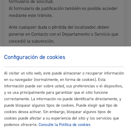
formulario de solicitud.
Al formulario de justificación también es posible acceder
mediante este trámite.
Ante cualquier duda o pérdida del localizador, deben
ponerse en Contacto con el Departamento o Servicio que
concedió la subvención.
Documentación complementaria
Configuración de cookies
Ficheros obligatorios
Al visitar un sitio web, este puede almacenar o recuperar información
Si La persona firmante de la justificación no es quien
en su navegador (normalmente, en forma de cookies). Esta
ostentabala presidencia de la entidad cuando se hizo
información puede ser sobre usted, sus preferencias o el dispositivo,
la solicitud de subvención o la persona en quien el
órgano directivo de la entidad delegó la potestad de
y se usa principalmente para garantizar que el sitio funcione
presentar la solicitud de subvención ha cambiado:
correctamente. La información no puede identificarle directamente, y
"Certificado de la entidad firmado por la persona que
ostente la Secretaría"
puede bloquear algunos tipos de cookies. Puede elegir qué tipo de
Memoria de actividades
cookies desea activar. Sin embargo, bloquear algunos tipos de
cookies puede afectar a su experiencia del sitio y los servicios que
podemos ofrecerle.
Consulte la Política de cookies
Tamaño máximo anexos:
50 Mb