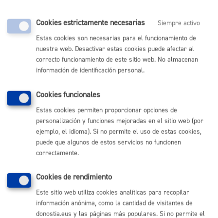
Cookies estrictamente necesarias
Siempre activo
Cantidad a abonar
Estas cookies son necesarias para el funcionamiento de
nuestra web. Desactivar estas cookies puede afectar al
Gratuito
correcto funcionamiento de este sitio web. No almacenan
información de identificación personal.
Plazo de resolución y sentido
Cookies funcionales
del silencio
Estas cookies permiten proporcionar opciones de
personalización y funciones mejoradas en el sitio web (por
ejemplo, el idioma). Si no permite el uso de estas cookies,
Plazo estimado:
4 meses
Plazo legal:
Sin definir
puede que algunos de estos servicios no funcionen
Sentido del silencio:
No procede
correctamente.
Cookies de rendimiento
Pasos del procedimiento
Este sitio web utiliza cookies analíticas para recopilar
información anónima, como la cantidad de visitantes de
Recogida de la documentación
donostia.eus y las páginas más populares. Si no permite el