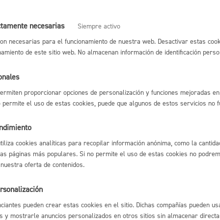
ción en la actividad/es a través del formulario
ctamente necesarias
Siempre activo
bación de cumplimiento de requisitos, adjudicación de plazas y ela
Cultura
e espera en su caso
on necesarias para el funcionamiento de nuestra web. Desactivar estas cook
cación a las personas sobre su admisión o no a la actividad
namiento de este sitio web. No almacenan información de identificación perso
 la actividad, en su caso
ación del justificante de pago el día de inicio de la actividad
onales
ermiten proporcionar opciones de personalización y funciones mejoradas en 
Turismo
sable de la tramitación
no permite el uso de estas cookies, puede que algunos de estos servicios no 
nto:
Servicio de Promoción Social y Educación
endimiento
utiliza cookies analíticas para recopilar información anónima, como la cantida
las páginas más populares. Si no permite el uso de estas cookies no podremo
tiva
 nuestra oferta de contenidos.
lidad
Administración municipa
rsonalización
ios De Acceso Cursos Juventud
as
Tablón de anuncios oficia
ciantes pueden crear estas cookies en el sitio. Dichas compañías pueden usa
s y mostrarle anuncios personalizados en otros sitios sin almacenar direct