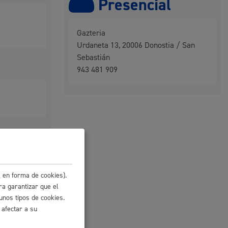
Presencial
 residuos y medioambiente
Gazteria
Urdaneta 13, 20006 Donostia / San
Sebastián
943 481 909
co y empleo
ades
 en forma de cookies).
ra garantizar que el
unos tipos de cookies.
humanos y convivencia
 afectar a su