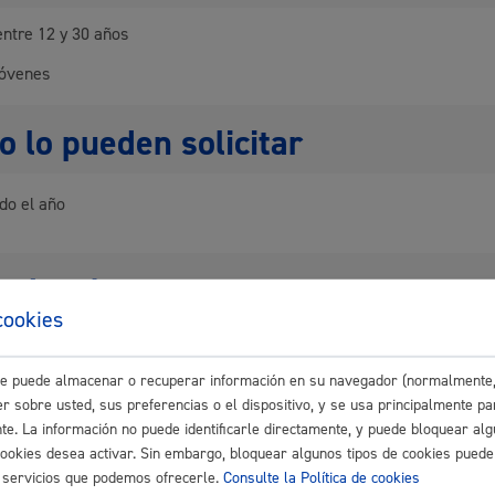
entre 12 y 30 años
Espacio público,
jóvenes
 lo pueden solicitar
Euskera
do el año
dad a abonar
Desarrollo económi
cookies
 públicos por la Prestación de Servicios o la Realización de Activid
pales.
este puede almacenar o recuperar información en su navegador (normalmente,
o a regir desde el 1 de enero de 2026
r sobre usted, sus preferencias o el dispositivo, y se usa principalmente pa
del tipo de actividad
nte. La información no puede identificarle directamente, y puede bloquear alg
Igualdad, derechos 
cookies desea activar. Sin embargo, bloquear algunos tipos de cookies puede
os servicios que podemos ofrecerle.
Consulte la Política de cookies
del procedimiento