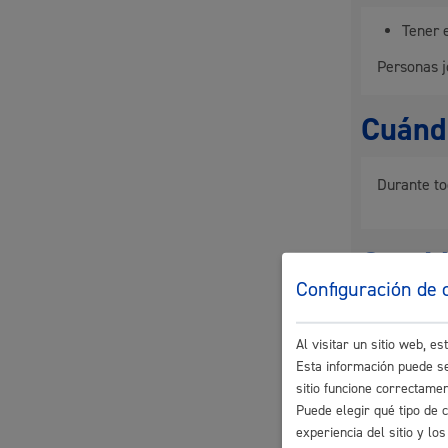
Tener 
Movilidad
Personas 
Cuándo
Seguridad ciudadana y emergencias
Durante to
Canti
Salud Pública, animales y consumo
Configuración de 
Precios
Munici
Al visitar un sitio web, 
**Anex
Esta información puede se
En función 
sitio funcione correctame
Infancia y juventud
Puede elegir qué tipo de 
experiencia del sitio y l
Pasos 