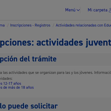
Menú
Mi carpeta
ema
/
Inscripciones - Registros
/
Actividades relacionadas con Edu
ipciones: actividades juven
pción del trámite
Impuestos y multa
a las actividades que se organizan para las y los jóvenes. Informaci
vidades:
s 12-17 años
s de más de 18 años
Vivienda y urban
lo puede solicitar