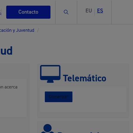
EU
ES
Buscar
Contacto
cación y Juventud
/
tud
s
Telemático
ón acerca
Comenzar
ismo