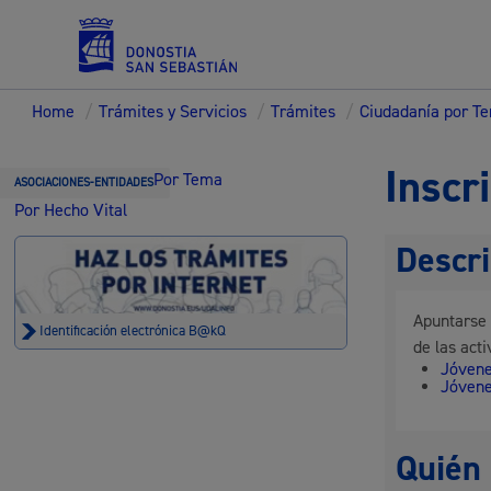
Home
/
Trámites y Servicios
/
Trámites
/
Ciudadanía por T
Servicios
Inscr
Por Tema
ASOCIACIONES-ENTIDADES
Por Hecho Vital
Descri
Padrón y asuntos personales
Apuntarse 
Identificación electrónica B@kQ
de las acti
Jóvene
Jóvene
Servicios sociales
Quién 