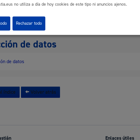
es relacionados
s
Calendario fiscal
ia.eus no utiliza a día de hoy cookies de este tipo ni anuncios ajenos.
a cultural
Portal de transparencia
pción en Gaztelekus y Haurtxokos
todo
Rechazar todo
ción de datos
ón de datos
l índice
Volver atrás
astián
Enlaces útiles