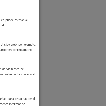
boración de
ies puede afectar al
nal.
el sitio web (por ejemplo,
funcionen correctamente.
d de visitantes de
s saber si ha visitado el
l
Catálogo de trámites
les
rlas para crear un perfil
amente información