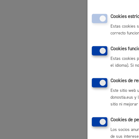
Inscrip
Cookies estri
Compro
Participación ciudadana y asociacionismo
lista d
Estas cookies s
Comuni
correcto funcio
Pago de
Present
Cookies funci
Estas cookies p
Deporte
Respon
el idioma). Si 
Departame
Cookies de r
Este sitio web 
donostia.eus y 
Norma
sitio ni mejorar
La ciudad
Actua
Cookies de pe
Criter
La ciudad ahora
Notici
Los socios anun
de sus interese