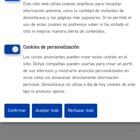
Perfil del contratante
Este sitio web utiliza cookies analíticas para recopilar
Sede electrónica
información anónima, como la cantidad de visitantes de
Mapas - GeoDonostia
donostia.eus y las páginas más populares. Si no permite el
Sala de prensa
uso de estas cookies no podremos saber si ha visitado el
Mapa web
sitio ni mejorar nuestra oferta de contenidos.
Cookies de personalización
Otras páginas web corporativas
Los socios anunciantes pueden crear estas cookies en el
Donostia Kirola
sitio. Dichas compañías pueden usarlas para crear un perfil
Donostia Kultura
de sus intereses y mostrarle anuncios personalizados en
Donostia Turismo
otros sitios sin almacenar directamente información
Fomento de San Sebastián
personal. Donostia.eus no utiliza a día de hoy cookies de este
Dbus
tipo ni anuncios ajenos.
Síguenos en redes sociales
Confirmar
Aceptar todo
Rechazar todo