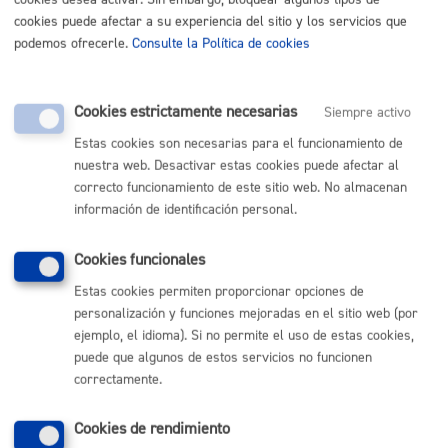
ciudad.
cookies puede afectar a su experiencia del sitio y los servicios que
podemos ofrecerle.
Consulte la Política de cookies
Trámite no disponible o fuera de plazo. Si necesitas
información, solicítala en el
Buzón de la Ciudadanía
Cookies estrictamente necesarias
Siempre activo
Estas cookies son necesarias para el funcionamiento de
nuestra web. Desactivar estas cookies puede afectar al
correcto funcionamiento de este sitio web. No almacenan
Comunícate con el Ayuntamiento de Donostia / San
información de identificación personal.
Sebastián
Cookies funcionales
(gratuito desde Donostia / San Sebastián)
010
Estas cookies permiten proporcionar opciones de
(+34) 943 481 000
personalización y funciones mejoradas en el sitio web (por
Buzón de la ciudadanía
ejemplo, el idioma). Si no permite el uso de estas cookies,
Informar de un error en la web
puede que algunos de estos servicios no funcionen
correctamente.
Enlaces útiles
Cookies de rendimiento
Ofertas de empleo