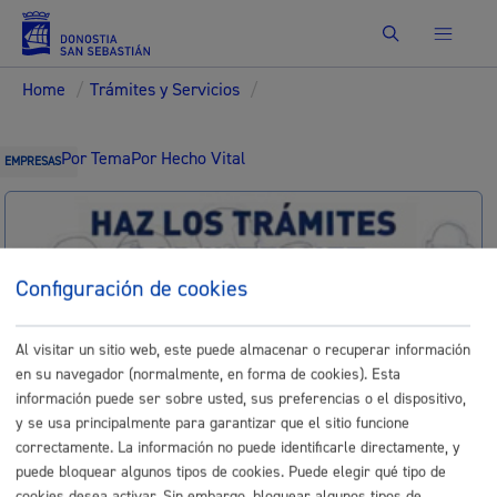
Buscar
Home
/
Trámites y Servicios
/
Por Tema
Por Hecho Vital
EMPRESAS
Configuración de cookies
Identificación electrónica B@kQ
Trámites
Al visitar un sitio web, este puede almacenar o recuperar información
en su navegador (normalmente, en forma de cookies). Esta
Asesoramiento, orientación e
información puede ser sobre usted, sus preferencias o el dispositivo,
y se usa principalmente para garantizar que el sitio funcione
Intermediación para la
correctamente. La información no puede identificarle directamente, y
puede bloquear algunos tipos de cookies. Puede elegir qué tipo de
organización de eventos en la
cookies desea activar. Sin embargo, bloquear algunos tipos de