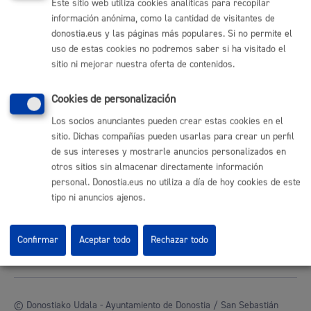
Este sitio web utiliza cookies analíticas para recopilar
Sede electrónica
información anónima, como la cantidad de visitantes de
Mapas - GeoDonostia
donostia.eus y las páginas más populares. Si no permite el
Sala de prensa
uso de estas cookies no podremos saber si ha visitado el
Mapa web
sitio ni mejorar nuestra oferta de contenidos.
Otras páginas web corporativas
Cookies de personalización
Donostia Kirola
Los socios anunciantes pueden crear estas cookies en el
Donostia Kultura
sitio. Dichas compañías pueden usarlas para crear un perfil
Donostia Turismo
de sus intereses y mostrarle anuncios personalizados en
Fomento de San Sebastián
otros sitios sin almacenar directamente información
Dbus
personal. Donostia.eus no utiliza a día de hoy cookies de este
tipo ni anuncios ajenos.
Síguenos en redes sociales
Confirmar
Aceptar todo
Rechazar todo
© Donostiako Udala - Ayuntamiento de Donostia / San Sebastián