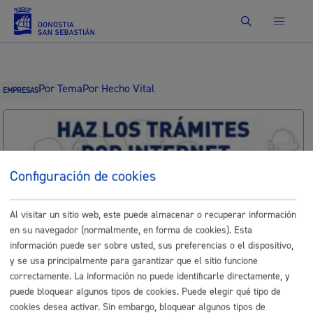
Buscar
Por Tema
Por Hecho Vital
EMPRESAS
Identificación electrónica B@kQ
Configuración de cookies
Trámites
Al visitar un sitio web, este puede almacenar o recuperar información
en su navegador (normalmente, en forma de cookies). Esta
Asesoramiento, orientación e
información puede ser sobre usted, sus preferencias o el dispositivo,
y se usa principalmente para garantizar que el sitio funcione
Intermediación para la
correctamente. La información no puede identificarle directamente, y
organización de eventos en la
puede bloquear algunos tipos de cookies. Puede elegir qué tipo de
cookies desea activar. Sin embargo, bloquear algunos tipos de