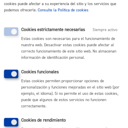
ciudad.
cookies puede afectar a su experiencia del sitio y los servicios que
podemos ofrecerle.
Consulte la Política de cookies
Trámite no disponible o fuera de plazo. Si necesitas
información, solicítala en el
Buzón de la Ciudadanía
Cookies estrictamente necesarias
Siempre activo
Estas cookies son necesarias para el funcionamiento de
nuestra web. Desactivar estas cookies puede afectar al
correcto funcionamiento de este sitio web. No almacenan
Comunícate con el Ayuntamiento de Donostia / San
información de identificación personal.
Sebastián
(gratuito desde Donostia / San Sebastián)
010
Cookies funcionales
(+34) 943 481 000
Estas cookies permiten proporcionar opciones de
Buzón de la ciudadanía
personalización y funciones mejoradas en el sitio web (por
Informar de un error en la web
ejemplo, el idioma). Si no permite el uso de estas cookies,
puede que algunos de estos servicios no funcionen
correctamente.
Enlaces útiles
Cookies de rendimiento
Ofertas de empleo
Perfil del contratante