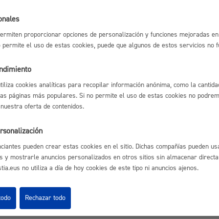
Ofertas de empleo
Espacio público,
onales
Perfil del contrata
ermiten proporcionar opciones de personalización y funciones mejoradas en 
Sede electrónica
no permite el uso de estas cookies, puede que algunos de estos servicios no 
Mapas - GeoDonos
Sala de prensa
Mapa web
endimiento
Euskera
utiliza cookies analíticas para recopilar información anónima, como la cantida
las páginas más populares. Si no permite el uso de estas cookies no podremo
 nuestra oferta de contenidos.
rsonalización
Desarrollo económi
Aviso legal
Pol
 Ijentea 1,
ciantes pueden crear estas cookies en el sitio. Dichas compañías pueden usa
s y mostrarle anuncios personalizados en otros sitios sin almacenar direct
ia.eus no utiliza a día de hoy cookies de este tipo ni anuncios ajenos.
Igualdad, derechos 
todo
Rechazar todo