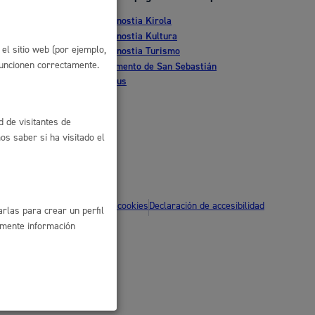
Donostia Kirola
 residuos y medioambiente
nte
Donostia Kultura
el sitio web (por ejemplo,
Donostia Turismo
funcionen correctamente.
tia
Fomento de San Sebastián
Dbus
d de visitantes de
s saber si ha visitado el
co y empleo
ítica de privacidad
Política de cookies
Declaración de accesibilidad
rlas para crear un perfil
amente información
humanos y convivencia