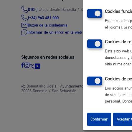
(gratuito desde Donostia / San Sebastián)
010
Movilidad
Cookies funci
(+34) 943 481 000
Estas cookies p
Buzón de la ciudadanía
el idioma). Si 
Informar de un error en la web
Cookies de r
Seguridad ciudadana y emergencias
Este sitio web 
Síguenos en redes sociales
donostia.eus y 
sitio ni mejorar
Cookies de pe
Salud Pública, animales y consumo
© Donostiako Udala - Ayuntamiento de Donostia / San Sebastián
Los socios anun
20003 Donostia / San Sebastián
de sus interese
personal. Donost
Infancia y juventud
Confirmar
Aceptar 