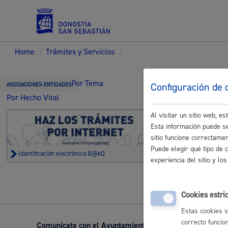
Home
/
Trámites y Servicios
/
Servicios
Trámi
Por Tema
Configuración de 
ASOCIACIONES-ENTIDADES
Por Hecho Vital
Reserv
Al visitar un sitio web, 
Padrón y asuntos personales
Esta información puede se
sitio funcione correctame
Trámite no 
Puede elegir qué tipo de 
Identificación electrónica B@kQ
experiencia del sitio y l
Servicios sociales
Cookies estri
Estas cookies s
correcto funcio
Comunícate con el Ayuntamiento de Donostia / San Seb