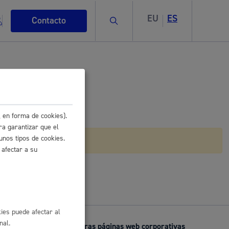
EU
ES
Buscar
Contacto
 en forma de cookies).
s
ra garantizar que el
unos tipos de cookies.
l
Buzón de la Ciudadanía
 afectar a su
ismo
ies puede afectar al
nal.
Otras páginas web corporativas