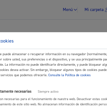
Menú
Mi carpeta
tes
cookies
as de instalaciones deportivas
este puede almacenar o recuperar información en su navegador (normalmente,
Impuestos y multa
r sobre usted, sus preferencias o el dispositivo, y se usa principalmente pa
nte. La información no puede identificarle directamente, y puede bloquear alg
disponible o fuera de plazo. Si necesitas información, solicítala en e
cookies desea activar. Sin embargo, bloquear algunos tipos de cookies puede
os servicios que podemos ofrecerle.
Consulte la Política de cookies
Vivienda y urban
ctamente necesarias
Siempre activo
on necesarias para el funcionamiento de nuestra web. Desactivar estas cook
namiento de este sitio web. No almacenan información de identificación perso
astián
Enlaces útiles