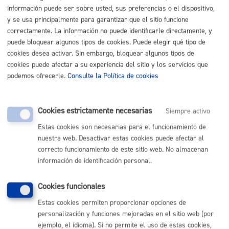
Listado completo de Trámites
información puede ser sobre usted, sus preferencias o el dispositivo,
y se usa principalmente para garantizar que el sitio funcione
Voy a realizar una obra
correctamente. La información no puede identificarle directamente, y
puede bloquear algunos tipos de cookies. Puede elegir qué tipo de
cookies desea activar. Sin embargo, bloquear algunos tipos de
Obra pública municipal: proyectos y planes
* Online con
cookies puede afectar a su experiencia del sitio y los servicios que
certificado electrónico
podemos ofrecerle.
Consulte la Política de cookies
ONLINE
PRESENCIAL
Cookies estrictamente necesarias
Siempre activo
TELÉFONO
Estas cookies son necesarias para el funcionamiento de
MÁQUINA
nuestra web. Desactivar estas cookies puede afectar al
correcto funcionamiento de este sitio web. No almacenan
información de identificación personal.
Volver al índice
Volver atrás
Cookies funcionales
Estas cookies permiten proporcionar opciones de
Comunícate con el Ayuntamiento de Donostia / San
personalización y funciones mejoradas en el sitio web (por
Sebastián
ejemplo, el idioma). Si no permite el uso de estas cookies,