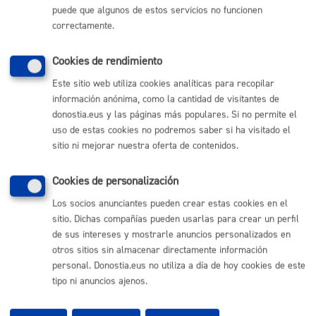
puede que algunos de estos servicios no funcionen
(gratuito desde Donostia / San Sebastián)
010
correctamente.
(+34) 943 481 000
Buzón de la ciudadanía
Cookies de rendimiento
Informar de un error en la web
Este sitio web utiliza cookies analíticas para recopilar
información anónima, como la cantidad de visitantes de
donostia.eus y las páginas más populares. Si no permite el
Enlaces útiles
uso de estas cookies no podremos saber si ha visitado el
Ofertas de empleo
sitio ni mejorar nuestra oferta de contenidos.
Perfil del contratante
Sede electrónica
Cookies de personalización
Mapas - GeoDonostia
Sala de prensa
Los socios anunciantes pueden crear estas cookies en el
Mapa web
sitio. Dichas compañías pueden usarlas para crear un perfil
de sus intereses y mostrarle anuncios personalizados en
otros sitios sin almacenar directamente información
Otras páginas web corporativas
personal. Donostia.eus no utiliza a día de hoy cookies de este
tipo ni anuncios ajenos.
Donostia Kirola
Donostia Kultura
Donostia Turismo