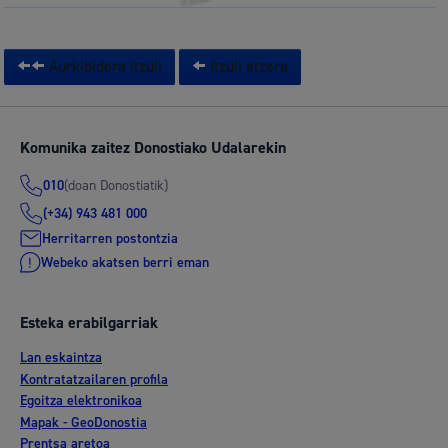
Aurkibidera itzuli
Itzuli atzera
Komunika zaitez Donostiako Udalarekin
(doan Donostiatik)
010
(+34) 943 481 000
Herritarren postontzia
Webeko akatsen berri eman
Esteka erabilgarriak
Lan eskaintza
Kontratatzailaren profila
Egoitza elektronikoa
Mapak - GeoDonostia
Prentsa aretoa