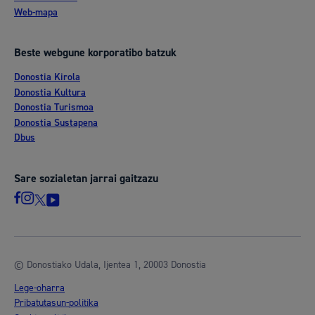
Web-mapa
Beste webgune korporatibo batzuk
Donostia Kirola
Donostia Kultura
Donostia Turismoa
Donostia Sustapena
Dbus
Sare sozialetan jarrai gaitzazu
© Donostiako Udala, Ijentea 1, 20003 Donostia
Lege-oharra
Pribatutasun-politika