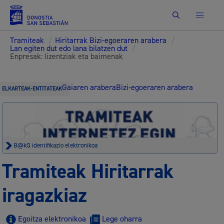
Bilatu
Tramiteak
/
Hiritarrak Bizi-egoeraren arabera
/
Lan egiten dut edo lana bilatzen dut
/
Enpresak: lizentziak eta baimenak
Gaiaren arabera
Bizi-egoeraren arabera
ELKARTEAK-ENTITATEAK
B@kQ identifikazio elektronikoa
Tramiteak Hiritarrak
iragazkiaz
Egoitza elektronikoa
Lege oharra