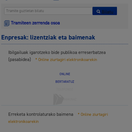
Bilatu
Tramiteen zerrenda osoa
Enpresak: lizentziak eta baimenak
Ibilgailuak igarotzeko bide publikoa erreserbatzea
(pasabidea)
* Online ziurtagiri elektronikoarekin
ONLINE
BERTARATUZ
TELEFONOZ
MAKINAZ
Erreketa kontrolaturako baimena
* Online ziurtagiri
elektronikoarekin