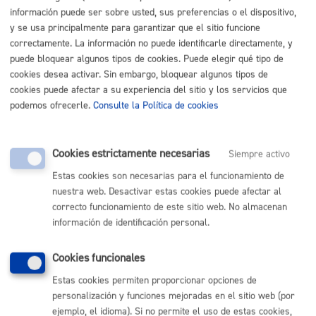
Listado completo de Trámites
información puede ser sobre usted, sus preferencias o el dispositivo,
y se usa principalmente para garantizar que el sitio funcione
correctamente. La información no puede identificarle directamente, y
puede bloquear algunos tipos de cookies. Puede elegir qué tipo de
Tengo familia - Vivo en pareja
cookies desea activar. Sin embargo, bloquear algunos tipos de
cookies puede afectar a su experiencia del sitio y los servicios que
podemos ofrecerle.
Consulte la Política de cookies
Actividades, programas para la infancia
Convivo con mi pareja
Cookies estrictamente necesarias
Siempre activo
Estas cookies son necesarias para el funcionamiento de
Nace un hijo o hija
nuestra web. Desactivar estas cookies puede afectar al
correcto funcionamiento de este sitio web. No almacenan
información de identificación personal.
Volver al índice
Volver atrás
Cookies funcionales
Estas cookies permiten proporcionar opciones de
Comunícate con el Ayuntamiento de Donostia / San
personalización y funciones mejoradas en el sitio web (por
Sebastián
ejemplo, el idioma). Si no permite el uso de estas cookies,