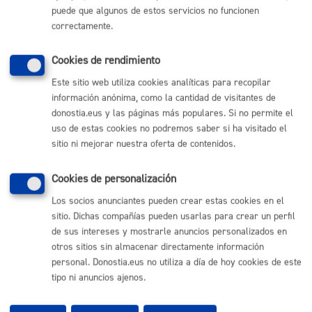
puede que algunos de estos servicios no funcionen
(gratuito desde Donostia / San Sebastián)
010
correctamente.
(+34) 943 481 000
Buzón de la ciudadanía
Cookies de rendimiento
Informar de un error en la web
Este sitio web utiliza cookies analíticas para recopilar
información anónima, como la cantidad de visitantes de
donostia.eus y las páginas más populares. Si no permite el
Enlaces útiles
uso de estas cookies no podremos saber si ha visitado el
Ofertas de empleo
sitio ni mejorar nuestra oferta de contenidos.
Perfil del contratante
Sede electrónica
Cookies de personalización
Mapas - GeoDonostia
Sala de prensa
Los socios anunciantes pueden crear estas cookies en el
Mapa web
sitio. Dichas compañías pueden usarlas para crear un perfil
de sus intereses y mostrarle anuncios personalizados en
otros sitios sin almacenar directamente información
Otras páginas web corporativas
personal. Donostia.eus no utiliza a día de hoy cookies de este
tipo ni anuncios ajenos.
Donostia Kirola
Donostia Kultura
Donostia Turismo