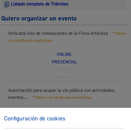
Listado completo de Trámites
Quiero organizar un evento
Artikutza-Uso de instalaciones de la Finca Artikutza
* Online
con certificado electrónico
ONLINE
PRESENCIAL
TELÉFONO
MÁQUINA
Autorización para ocupar la vía pública con actividades,
eventos,...
* Online con certificado electrónico
ONLINE
Configuración de cookies
PRESENCIAL
TELÉFONO