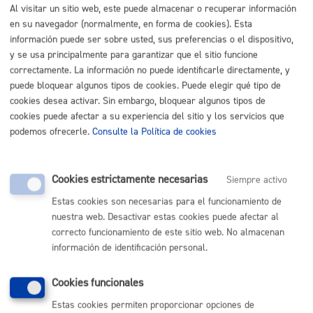
MÁQUINA
Al visitar un sitio web, este puede almacenar o recuperar información
en su navegador (normalmente, en forma de cookies). Esta
Autorización para ocupar la vía pública con vehículo o
información puede ser sobre usted, sus preferencias o el dispositivo,
y se usa principalmente para garantizar que el sitio funcione
accesos puntuales
* Online con certificado electrónico
correctamente. La información no puede identificarle directamente, y
puede bloquear algunos tipos de cookies. Puede elegir qué tipo de
ONLINE
cookies desea activar. Sin embargo, bloquear algunos tipos de
PRESENCIAL
cookies puede afectar a su experiencia del sitio y los servicios que
TELÉFONO
podemos ofrecerle.
Consulte la Política de cookies
MÁQUINA
Escuela Música y Danza - Solicitud de actuaciones de la
Cookies estrictamente necesarias
Siempre activo
Banda de Txistularis
Estas cookies son necesarias para el funcionamiento de
nuestra web. Desactivar estas cookies puede afectar al
ONLINE
correcto funcionamiento de este sitio web. No almacenan
PRESENCIAL
información de identificación personal.
TELÉFONO
MÁQUINA
Cookies funcionales
Estas cookies permiten proporcionar opciones de
Escuela Música y Danza - Solicitud de conciertos de carácter