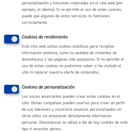
personalización y funciones mejoradas en el sitio web (por
social
ejemplo, el idioma). Si no permite el uso de estas cookies,
puede que algunos de estos servicios no funcionen
ONLINE
correctamente.
PRESENCIAL
TELÉFONO
Cookies de rendimiento
MÁQUINA
Este sitio web utiliza cookies analíticas para recopilar
información anónima, como la cantidad de visitantes de
Escuela Música y Danza - Utilización gratuita de espacios
donostia.eus y las páginas más populares. Si no permite el
mediante convenio
uso de estas cookies no podremos saber si ha visitado el
sitio ni mejorar nuestra oferta de contenidos.
ONLINE
PRESENCIAL
Cookies de personalización
TELÉFONO
Los socios anunciantes pueden crear estas cookies en el
MÁQUINA
sitio. Dichas compañías pueden usarlas para crear un perfil
de sus intereses y mostrarle anuncios personalizados en
otros sitios sin almacenar directamente información
personal. Donostia.eus no utiliza a día de hoy cookies de este
Volver al índice
Volver atrás
tipo ni anuncios ajenos.