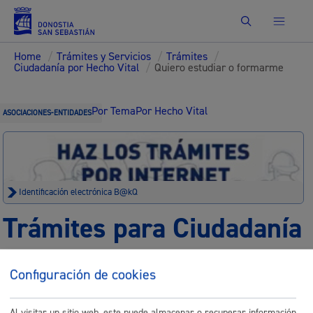
Buscar
Home
/
Trámites y Servicios
/
Trámites
/
Ciudadanía por Hecho Vital
/
Quiero estudiar o formarme
Por Tema
Por Hecho Vital
ASOCIACIONES-ENTIDADES
Identificación electrónica B@kQ
Trámites para Ciudadanía
Sede electrónica
Nota legal
Configuración de cookies
Buscar