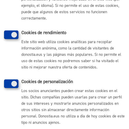
ejemplo, el idioma). Si no permite el uso de estas cookies,
Comunícate con el Ayuntamiento de Donostia / San
puede que algunos de estos servicios no funcionen
Sebastián
correctamente.
(gratuito desde Donostia / San Sebastián)
010
(+34) 943 481 000
Cookies de rendimiento
Buzón de la ciudadanía
Este sitio web utiliza cookies analíticas para recopilar
Informar de un error en la web
información anónima, como la cantidad de visitantes de
donostia.eus y las páginas más populares. Si no permite el
uso de estas cookies no podremos saber si ha visitado el
Enlaces útiles
sitio ni mejorar nuestra oferta de contenidos.
Ofertas de empleo
Perfil del contratante
Cookies de personalización
Sede electrónica
Los socios anunciantes pueden crear estas cookies en el
Mapas - GeoDonostia
sitio. Dichas compañías pueden usarlas para crear un perfil
Sala de prensa
de sus intereses y mostrarle anuncios personalizados en
Mapa web
otros sitios sin almacenar directamente información
personal. Donostia.eus no utiliza a día de hoy cookies de este
Otras páginas web corporativas
tipo ni anuncios ajenos.