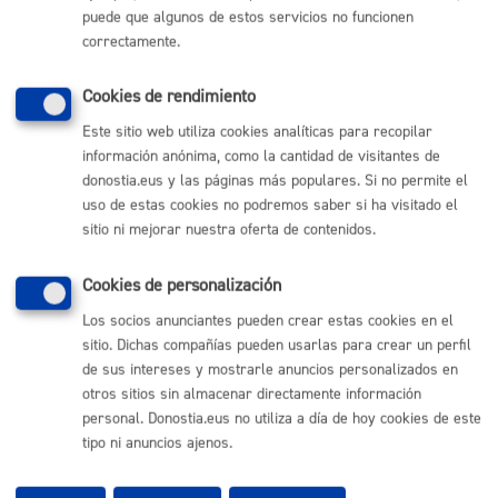
puede que algunos de estos servicios no funcionen
(gratuito desde Donostia / San Sebastián)
010
correctamente.
(+34) 943 481 000
Buzón de la ciudadanía
Cookies de rendimiento
Informar de un error en la web
Este sitio web utiliza cookies analíticas para recopilar
información anónima, como la cantidad de visitantes de
donostia.eus y las páginas más populares. Si no permite el
Enlaces útiles
uso de estas cookies no podremos saber si ha visitado el
Ofertas de empleo
sitio ni mejorar nuestra oferta de contenidos.
Perfil del contratante
Sede electrónica
Cookies de personalización
Mapas - GeoDonostia
Sala de prensa
Los socios anunciantes pueden crear estas cookies en el
Mapa web
sitio. Dichas compañías pueden usarlas para crear un perfil
de sus intereses y mostrarle anuncios personalizados en
otros sitios sin almacenar directamente información
Otras páginas web corporativas
personal. Donostia.eus no utiliza a día de hoy cookies de este
tipo ni anuncios ajenos.
Donostia Kirola
Donostia Kultura
Donostia Turismo