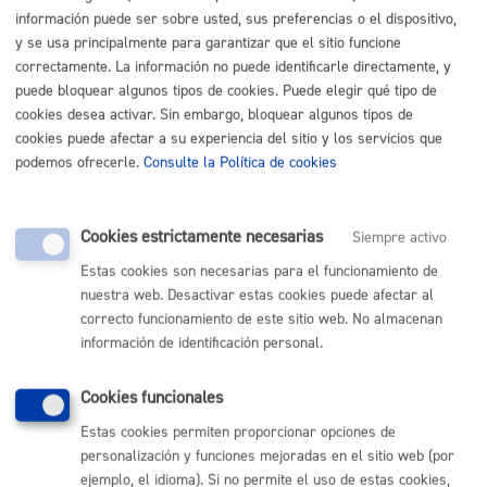
Listado completo de Trámites
información puede ser sobre usted, sus preferencias o el dispositivo,
y se usa principalmente para garantizar que el sitio funcione
correctamente. La información no puede identificarle directamente, y
puede bloquear algunos tipos de cookies. Puede elegir qué tipo de
Pago mis Impuestos-Beneficios fiscales
cookies desea activar. Sin embargo, bloquear algunos tipos de
cookies puede afectar a su experiencia del sitio y los servicios que
podemos ofrecerle.
Consulte la Política de cookies
Bonificaciones y exenciones
Certificados y duplicados de recibos
Cookies estrictamente necesarias
Siempre activo
Estas cookies son necesarias para el funcionamiento de
Pagos y solicitudes de contenido económico
nuestra web. Desactivar estas cookies puede afectar al
correcto funcionamiento de este sitio web. No almacenan
información de identificación personal.
Volver al índice
Volver atrás
Cookies funcionales
Estas cookies permiten proporcionar opciones de
Comunícate con el Ayuntamiento de Donostia / San
personalización y funciones mejoradas en el sitio web (por
Sebastián
ejemplo, el idioma). Si no permite el uso de estas cookies,