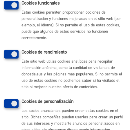
MÁQUINA
Cookies funcionales
Estas cookies permiten proporcionar opciones de
personalización y funciones mejoradas en el sitio web (por
Volver al índice
Volver atrás
ejemplo, el idioma). Si no permite el uso de estas cookies,
puede que algunos de estos servicios no funcionen
correctamente.
Comunícate con el Ayuntamiento de Donostia / San
Sebastián
Cookies de rendimiento
Este sitio web utiliza cookies analíticas para recopilar
(gratuito desde Donostia / San Sebastián)
010
información anónima, como la cantidad de visitantes de
(+34) 943 481 000
donostia.eus y las páginas más populares. Si no permite el
Buzón de la ciudadanía
uso de estas cookies no podremos saber si ha visitado el
Informar de un error en la web
sitio ni mejorar nuestra oferta de contenidos.
Cookies de personalización
Enlaces útiles
Los socios anunciantes pueden crear estas cookies en el
Ofertas de empleo
sitio. Dichas compañías pueden usarlas para crear un perfil
Perfil del contratante
de sus intereses y mostrarle anuncios personalizados en
Sede electrónica
otros sitios sin almacenar directamente información