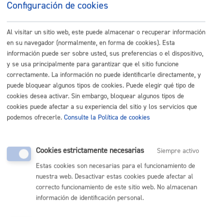
Configuración de cookies
Listado completo de Trámites
Al visitar un sitio web, este puede almacenar o recuperar información
Certificados y duplicados de recibos
en su navegador (normalmente, en forma de cookies). Esta
información puede ser sobre usted, sus preferencias o el dispositivo,
Certificado de estar al corriente en el pago
* Online con
y se usa principalmente para garantizar que el sitio funcione
certificado electrónico
correctamente. La información no puede identificarle directamente, y
puede bloquear algunos tipos de cookies. Puede elegir qué tipo de
cookies desea activar. Sin embargo, bloquear algunos tipos de
ONLINE
cookies puede afectar a su experiencia del sitio y los servicios que
PRESENCIAL
podemos ofrecerle.
Consulte la Política de cookies
TELÉFONO
MÁQUINA
Cookies estrictamente necesarias
Siempre activo
Descarga y duplicado de recibos
Estas cookies son necesarias para el funcionamiento de
nuestra web. Desactivar estas cookies puede afectar al
ONLINE
correcto funcionamiento de este sitio web. No almacenan
PRESENCIAL
información de identificación personal.
TELÉFONO