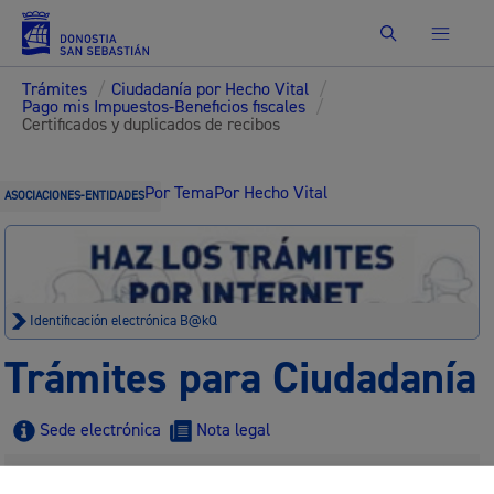
Buscar
Trámites
/
Ciudadanía por Hecho Vital
/
Pago mis Impuestos-Beneficios fiscales
/
Certificados y duplicados de recibos
Por Tema
Por Hecho Vital
ASOCIACIONES-ENTIDADES
Identificación electrónica B@kQ
Trámites para Ciudadanía
Sede electrónica
Nota legal
Buscar