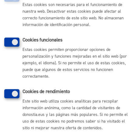
Estas cookies son necesarias para el funcionamiento de
TELÉFONO
nuestra web. Desactivar estas cookies puede afectar al
MÁQUINA
correcto funcionamiento de este sitio web. No almacenan
información de identificación personal.
Bonificaciones y exenciones en el Impuesto sobre Bienes
Inmuebles (IBI)
* Online con certificado electrónico
Cookies funcionales
Estas cookies permiten proporcionar opciones de
ONLINE
personalización y funciones mejoradas en el sitio web (por
PRESENCIAL
ejemplo, el idioma). Si no permite el uso de estas cookies,
TELÉFONO
puede que algunos de estos servicios no funcionen
MÁQUINA
correctamente.
Cookies de rendimiento
Volver al índice
Volver atrás
Este sitio web utiliza cookies analíticas para recopilar
información anónima, como la cantidad de visitantes de
donostia.eus y las páginas más populares. Si no permite el
uso de estas cookies no podremos saber si ha visitado el
Comunícate con el Ayuntamiento de Donostia / San
Sebastián
sitio ni mejorar nuestra oferta de contenidos.