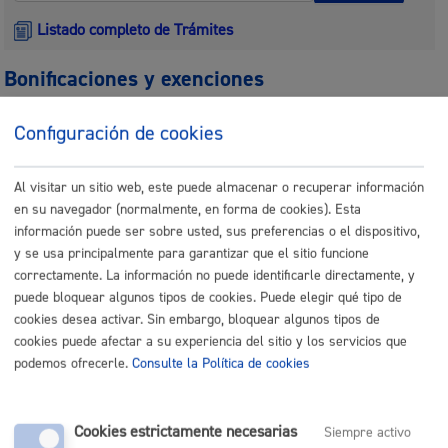
Listado completo de Trámites
Bonificaciones y exenciones
Exención de recargo en la cuota Impuesto de Bienes
Configuración de cookies
Inmuebles (IBI), residencia no habitual
* Online con certificado
electrónico
Al visitar un sitio web, este puede almacenar o recuperar información
en su navegador (normalmente, en forma de cookies). Esta
ONLINE
información puede ser sobre usted, sus preferencias o el dispositivo,
PRESENCIAL
y se usa principalmente para garantizar que el sitio funcione
correctamente. La información no puede identificarle directamente, y
TELÉFONO
puede bloquear algunos tipos de cookies. Puede elegir qué tipo de
MÁQUINA
cookies desea activar. Sin embargo, bloquear algunos tipos de
cookies puede afectar a su experiencia del sitio y los servicios que
Bonificaciones y exenciones en el Impuesto para Vehículos
*
podemos ofrecerle.
Consulte la Política de cookies
Online con certificado electrónico
ONLINE
Cookies estrictamente necesarias
Siempre activo
PRESENCIAL