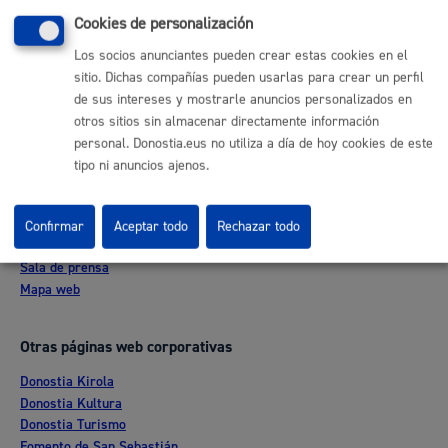
(gratuito desde Donostia / San Sebastián)
010
Cookies de personalización
(+34) 943 481 000
Los socios anunciantes pueden crear estas cookies en el
Buzón de la ciudadanía
sitio. Dichas compañías pueden usarlas para crear un perfil
Informar de un error en la web
de sus intereses y mostrarle anuncios personalizados en
otros sitios sin almacenar directamente información
personal. Donostia.eus no utiliza a día de hoy cookies de este
Enlaces útiles
tipo ni anuncios ajenos.
Ofertas de empleo
Perfil del contratante
Sede electrónica
Confirmar
Aceptar todo
Rechazar todo
Mapas - GeoDonostia
Sala de prensa
Mapa web
Otras páginas web corporativas
Donostia Kirola
Donostia Kultura
Donostia Turismo
Fomento de San Sebastián