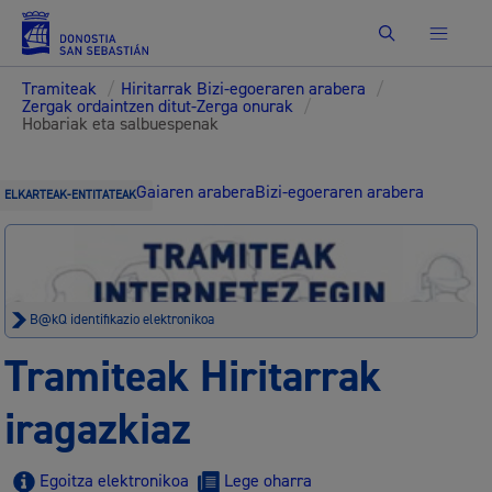
Bilatu
Tramiteak
/
Hiritarrak Bizi-egoeraren arabera
/
Zergak ordaintzen ditut-Zerga onurak
/
Hobariak eta salbuespenak
Gaiaren arabera
Bizi-egoeraren arabera
ELKARTEAK-ENTITATEAK
B@kQ identifikazio elektronikoa
Tramiteak Hiritarrak
iragazkiaz
Egoitza elektronikoa
Lege oharra