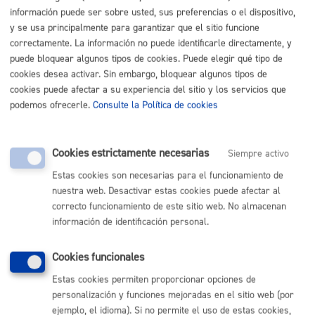
Listado completo de Trámites
información puede ser sobre usted, sus preferencias o el dispositivo,
y se usa principalmente para garantizar que el sitio funcione
correctamente. La información no puede identificarle directamente, y
puede bloquear algunos tipos de cookies. Puede elegir qué tipo de
Pago mis Impuestos-Beneficios fiscales
cookies desea activar. Sin embargo, bloquear algunos tipos de
cookies puede afectar a su experiencia del sitio y los servicios que
podemos ofrecerle.
Consulte la Política de cookies
Bonificaciones y exenciones
Certificados y duplicados de recibos
Cookies estrictamente necesarias
Siempre activo
Estas cookies son necesarias para el funcionamiento de
Pagos y solicitudes de contenido económico
nuestra web. Desactivar estas cookies puede afectar al
correcto funcionamiento de este sitio web. No almacenan
información de identificación personal.
Volver al índice
Volver atrás
Cookies funcionales
Estas cookies permiten proporcionar opciones de
Comunícate con el Ayuntamiento de Donostia / San
personalización y funciones mejoradas en el sitio web (por
Sebastián
ejemplo, el idioma). Si no permite el uso de estas cookies,