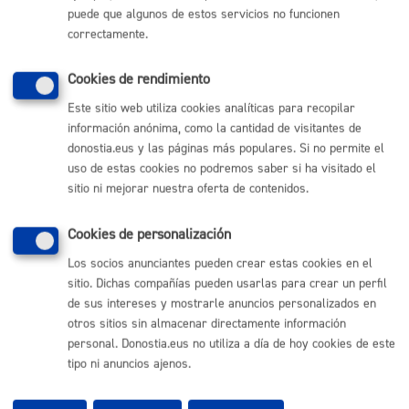
puede que algunos de estos servicios no funcionen
(gratuito desde Donostia / San Sebastián)
010
correctamente.
(+34) 943 481 000
Buzón de la ciudadanía
Cookies de rendimiento
Informar de un error en la web
Este sitio web utiliza cookies analíticas para recopilar
información anónima, como la cantidad de visitantes de
donostia.eus y las páginas más populares. Si no permite el
Enlaces útiles
uso de estas cookies no podremos saber si ha visitado el
Ofertas de empleo
sitio ni mejorar nuestra oferta de contenidos.
Perfil del contratante
Sede electrónica
Cookies de personalización
Mapas - GeoDonostia
Sala de prensa
Los socios anunciantes pueden crear estas cookies en el
Mapa web
sitio. Dichas compañías pueden usarlas para crear un perfil
de sus intereses y mostrarle anuncios personalizados en
otros sitios sin almacenar directamente información
Otras páginas web corporativas
personal. Donostia.eus no utiliza a día de hoy cookies de este
tipo ni anuncios ajenos.
Donostia Kirola
Donostia Kultura
Donostia Turismo