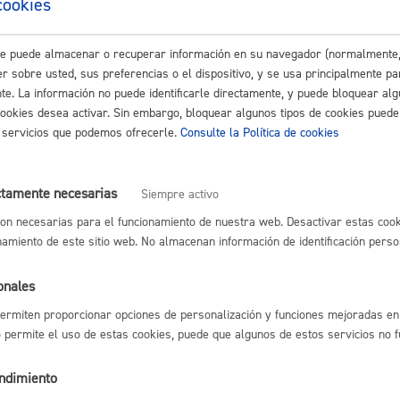
cookies
Espacio público,
o de servicios prestados en el Ayuntamiento de San Sebastián (Anexo 
este puede almacenar o recuperar información en su navegador (normalmente,
lectrónico
r sobre usted, sus preferencias o el dispositivo, y se usa principalmente pa
nte. La información no puede identificarle directamente, y puede bloquear alg
cookies desea activar. Sin embargo, bloquear algunos tipos de cookies puede
 certificados urbanísticos
* Online con certificado electrónico
os servicios que podemos ofrecerle.
Consulte la Política de cookies
Euskera
 duplicado de recibos
ctamente necesarias
Siempre activo
on necesarias para el funcionamiento de nuestra web. Desactivar estas cook
namiento de este sitio web. No almacenan información de identificación perso
Desarrollo económi
sica y Danza - Emisión de certificados
onales
ermiten proporcionar opciones de personalización y funciones mejoradas en 
para el cobro de pensiones del extranjero.
no permite el uso de estas cookies, puede que algunos de estos servicios no 
Igualdad, derechos 
endimiento
icipal de Habitantes: Volante / Certificado