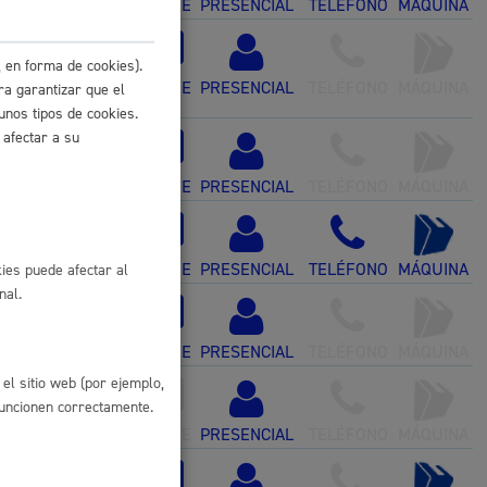
ONLINE
PRESENCIAL
TELÉFONO
MÁQUINA
 residuos y medioambiente
I)
* Online con
 en forma de cookies).
ONLINE
PRESENCIAL
TELÉFONO
MÁQUINA
ra garantizar que el
unos tipos de cookies.
 afectar a su
ONLINE
PRESENCIAL
TELÉFONO
MÁQUINA
ONLINE
PRESENCIAL
TELÉFONO
MÁQUINA
ies puede afectar al
nal.
co y empleo
ONLINE
PRESENCIAL
TELÉFONO
MÁQUINA
el sitio web (por ejemplo,
funcionen correctamente.
humanos y convivencia
ONLINE
PRESENCIAL
TELÉFONO
MÁQUINA