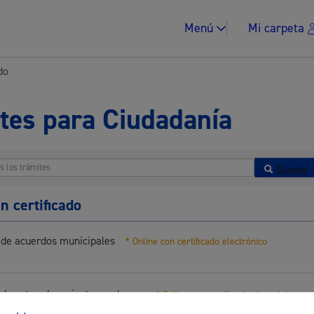
Menú
Mi carpeta
do
tes para Ciudadanía
Impuestos y multa
Buscar
n certificado
o de acuerdos municipales
* Online con certificado electrónico
Vivienda y urban
 de estar al corriente en el pago
* Online con certificado electrónico