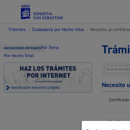
Trámites
/
Ciudadanía por Hecho Vital
/
Necesito un certifica
Servicios
Trámi
Por Tema
ASOCIACIONES-ENTIDADES
Por Hecho Vital
Padrón y asuntos personales
Necesito u
Identificación electrónica B@kQ
Certificad
Servicios sociales
Certificado