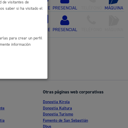
d de visitantes de
ONLINE
PRESENCIAL
TELÉFONO
MÁQUINA
s saber si ha visitado el
, Extinción de
ONLINE
PRESENCIAL
TELÉFONO
MÁQUINA
rlas para crear un perfil
amente información
Otras páginas web corporativas
Donostia Kirola
l
nte
Donostia Kultura
Catálogo de trámites
Donostia Turismo
les
tia
Fomento de San Sebastián
Dbus