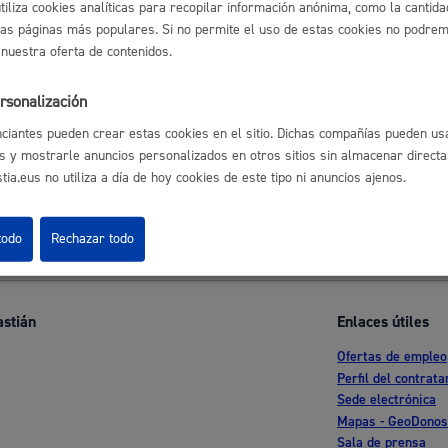
utiliza cookies analíticas para recopilar información anónima, como la cantida
las páginas más populares. Si no permite el uso de estas cookies no podremo
 nuestra oferta de contenidos.
nformes de intervención: Guardia Municipal y Servicio de Prevención
Cultura
y Salvamento
* Online con certificado electrónico
rsonalización
ciantes pueden crear estas cookies en el sitio. Dichas compañías pueden usa
s y mostrarle anuncios personalizados en otros sitios sin almacenar direct
ia.eus no utiliza a día de hoy cookies de este tipo ni anuncios ajenos.
l índice
Volver atrás
Turismo
todo
Rechazar todo
astián
Enlaces útiles
Ofertas de empleo
lidad
Administración municipa
Perfil del contrata
Sede electrónica
as
Tablón de anuncios oficia
Mapas - GeoDonos
Sala de prensa