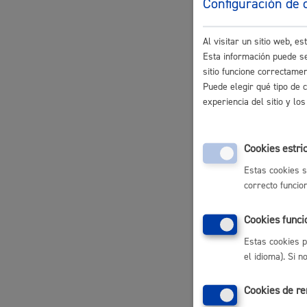
Configuración de 
Movilidad
Certificad
Al visitar un sitio web, 
certificado e
Esta información puede se
sitio funcione correctame
Puede elegir qué tipo de 
Consultas y
experiencia del sitio y l
Seguridad ciudadana y emergencias
Descarga y
Cookies estri
Estas cookies s
correcto funcio
Salud Pública, animales y consumo
Escuela Mú
Cookies funci
Estas cookies p
Fe de vida 
el idioma). Si 
Infancia y juventud
Cookies de r
Padrón Mun