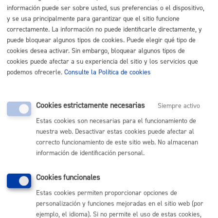
Listado completo de Trámites
información puede ser sobre usted, sus preferencias o el dispositivo,
y se usa principalmente para garantizar que el sitio funcione
Necesito apoyo social
correctamente. La información no puede identificarle directamente, y
puede bloquear algunos tipos de cookies. Puede elegir qué tipo de
cookies desea activar. Sin embargo, bloquear algunos tipos de
Registro general: presentar alegaciones o recursos en un
cookies puede afectar a su experiencia del sitio y los servicios que
expediente
* Online con certificado electrónico
podemos ofrecerle.
Consulte la Política de cookies
ONLINE
PRESENCIAL
Cookies estrictamente necesarias
Siempre activo
TELÉFONO
Estas cookies son necesarias para el funcionamiento de
MÁQUINA
nuestra web. Desactivar estas cookies puede afectar al
correcto funcionamiento de este sitio web. No almacenan
información de identificación personal.
Volver al índice
Volver atrás
Cookies funcionales
Estas cookies permiten proporcionar opciones de
Comunícate con el Ayuntamiento de Donostia / San
personalización y funciones mejoradas en el sitio web (por
Sebastián
ejemplo, el idioma). Si no permite el uso de estas cookies,