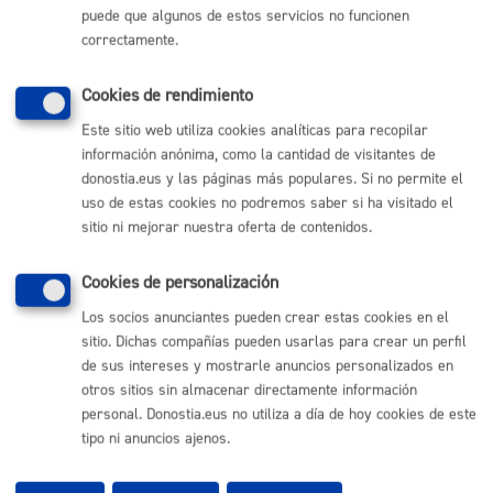
puede que algunos de estos servicios no funcionen
(gratuito desde Donostia / San Sebastián)
010
correctamente.
(+34) 943 481 000
Buzón de la ciudadanía
Cookies de rendimiento
Informar de un error en la web
Este sitio web utiliza cookies analíticas para recopilar
información anónima, como la cantidad de visitantes de
donostia.eus y las páginas más populares. Si no permite el
Enlaces útiles
uso de estas cookies no podremos saber si ha visitado el
Ofertas de empleo
sitio ni mejorar nuestra oferta de contenidos.
Perfil del contratante
Sede electrónica
Cookies de personalización
Mapas - GeoDonostia
Sala de prensa
Los socios anunciantes pueden crear estas cookies en el
Mapa web
sitio. Dichas compañías pueden usarlas para crear un perfil
de sus intereses y mostrarle anuncios personalizados en
otros sitios sin almacenar directamente información
Otras páginas web corporativas
personal. Donostia.eus no utiliza a día de hoy cookies de este
tipo ni anuncios ajenos.
Donostia Kirola
Donostia Kultura
Donostia Turismo