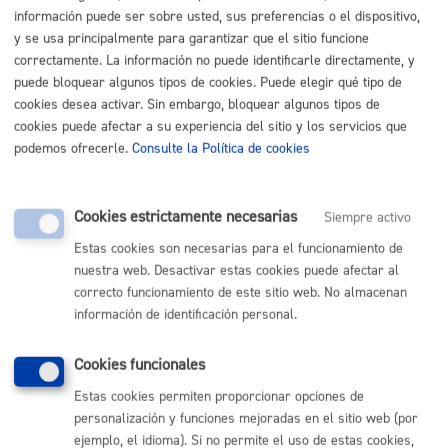
Listado completo de Trámites
información puede ser sobre usted, sus preferencias o el dispositivo,
y se usa principalmente para garantizar que el sitio funcione
Necesito apoyo social
correctamente. La información no puede identificarle directamente, y
puede bloquear algunos tipos de cookies. Puede elegir qué tipo de
cookies desea activar. Sin embargo, bloquear algunos tipos de
Registro general: presentar alegaciones o recursos en un
cookies puede afectar a su experiencia del sitio y los servicios que
expediente
* Online con certificado electrónico
podemos ofrecerle.
Consulte la Política de cookies
ONLINE
PRESENCIAL
Cookies estrictamente necesarias
Siempre activo
TELÉFONO
Estas cookies son necesarias para el funcionamiento de
MÁQUINA
nuestra web. Desactivar estas cookies puede afectar al
correcto funcionamiento de este sitio web. No almacenan
información de identificación personal.
Volver al índice
Volver atrás
Cookies funcionales
Estas cookies permiten proporcionar opciones de
Comunícate con el Ayuntamiento de Donostia / San
personalización y funciones mejoradas en el sitio web (por
Sebastián
ejemplo, el idioma). Si no permite el uso de estas cookies,