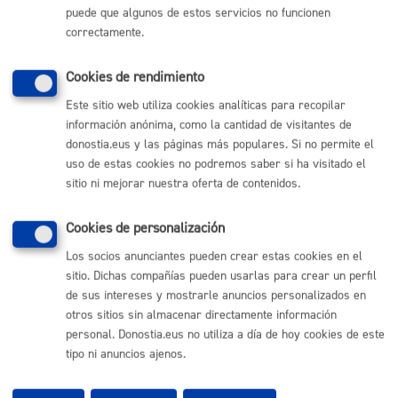
puede que algunos de estos servicios no funcionen
(gratuito desde Donostia / San Sebastián)
010
correctamente.
(+34) 943 481 000
Buzón de la ciudadanía
Cookies de rendimiento
Informar de un error en la web
Este sitio web utiliza cookies analíticas para recopilar
información anónima, como la cantidad de visitantes de
donostia.eus y las páginas más populares. Si no permite el
Enlaces útiles
uso de estas cookies no podremos saber si ha visitado el
Ofertas de empleo
sitio ni mejorar nuestra oferta de contenidos.
Perfil del contratante
Sede electrónica
Cookies de personalización
Mapas - GeoDonostia
Sala de prensa
Los socios anunciantes pueden crear estas cookies en el
Mapa web
sitio. Dichas compañías pueden usarlas para crear un perfil
de sus intereses y mostrarle anuncios personalizados en
otros sitios sin almacenar directamente información
Otras páginas web corporativas
personal. Donostia.eus no utiliza a día de hoy cookies de este
tipo ni anuncios ajenos.
Donostia Kirola
Donostia Kultura
Donostia Turismo