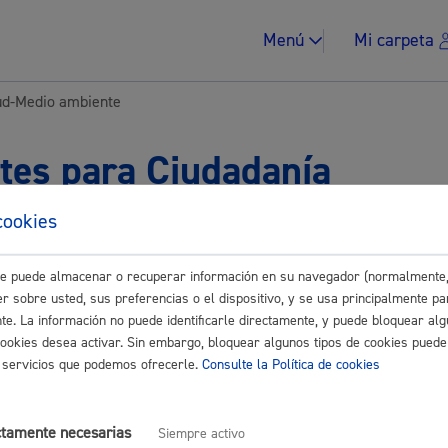
Menú
Mi carpeta
ud-Medio ambiente
tes para Ciudadanía
cookies
Impuestos y multa
Buscar
este puede almacenar o recuperar información en su navegador (normalmente,
r sobre usted, sus preferencias o el dispositivo, y se usa principalmente pa
pa mi Salud-Medio ambiente
nte. La información no puede identificarle directamente, y puede bloquear alg
cookies desea activar. Sin embargo, bloquear algunos tipos de cookies puede
Vivienda y urban
os servicios que podemos ofrecerle.
Consulte la Política de cookies
ctamente necesarias
Siempre activo
y control sanitario