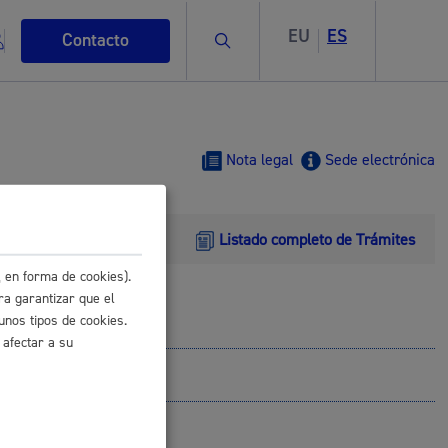
EU
ES
Buscar
Contacto
Nota legal
Sede electrónica
Listado completo de Trámites
s
 en forma de cookies).
ra garantizar que el
unos tipos de cookies.
 afectar a su
ismo