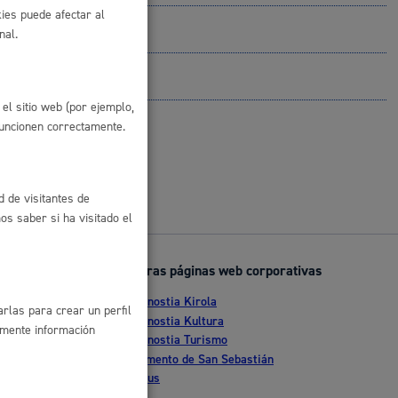
ies puede afectar al
 residuos y medioambiente
nal.
el sitio web (por ejemplo,
funcionen correctamente.
d de visitantes de
s saber si ha visitado el
co y empleo
Otras páginas web corporativas
Donostia Kirola
rlas para crear un perfil
nte
Donostia Kultura
amente información
Donostia Turismo
humanos y convivencia
tia
Fomento de San Sebastián
Dbus