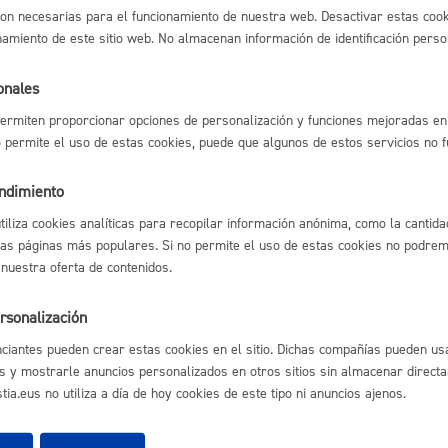
on necesarias para el funcionamiento de nuestra web. Desactivar estas cook
Espacio público,
namiento de este sitio web. No almacenan información de identificación perso
te y sostenibilidad
onales
a
ermiten proporcionar opciones de personalización y funciones mejoradas en 
no permite el uso de estas cookies, puede que algunos de estos servicios no 
Euskera
l índice
Volver atrás
endimiento
utiliza cookies analíticas para recopilar información anónima, como la cantida
las páginas más populares. Si no permite el uso de estas cookies no podremo
 nuestra oferta de contenidos.
Desarrollo económi
astián
Enlaces útiles
rsonalización
Ofertas de empleo
ciantes pueden crear estas cookies en el sitio. Dichas compañías pueden usa
Perfil del contrata
s y mostrarle anuncios personalizados en otros sitios sin almacenar direct
Sede electrónica
ia.eus no utiliza a día de hoy cookies de este tipo ni anuncios ajenos.
Igualdad, derechos 
Mapas - GeoDonos
Sala de prensa
Mapa web