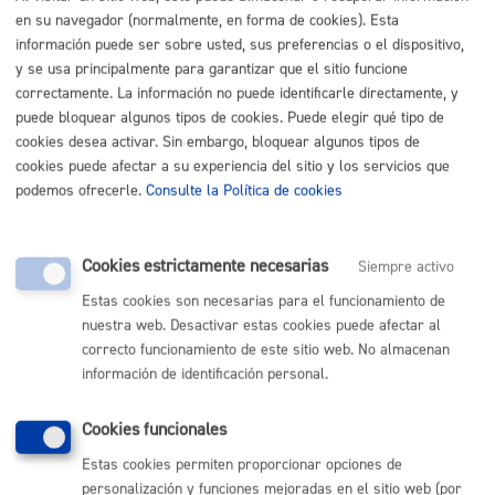
en su navegador (normalmente, en forma de cookies). Esta
Buscar
información puede ser sobre usted, sus preferencias o el dispositivo,
Listado completo de Trámites
y se usa principalmente para garantizar que el sitio funcione
correctamente. La información no puede identificarle directamente, y
Animales
puede bloquear algunos tipos de cookies. Puede elegir qué tipo de
cookies desea activar. Sin embargo, bloquear algunos tipos de
cookies puede afectar a su experiencia del sitio y los servicios que
Registro General: aportar documentación a un expediente
*
podemos ofrecerle.
Consulte la Política de cookies
Online con certificado electrónico
ONLINE
Cookies estrictamente necesarias
Siempre activo
PRESENCIAL
Estas cookies son necesarias para el funcionamiento de
TELÉFONO
nuestra web. Desactivar estas cookies puede afectar al
MÁQUINA
correcto funcionamiento de este sitio web. No almacenan
información de identificación personal.
Volver al índice
Volver atrás
Cookies funcionales
Estas cookies permiten proporcionar opciones de
personalización y funciones mejoradas en el sitio web (por