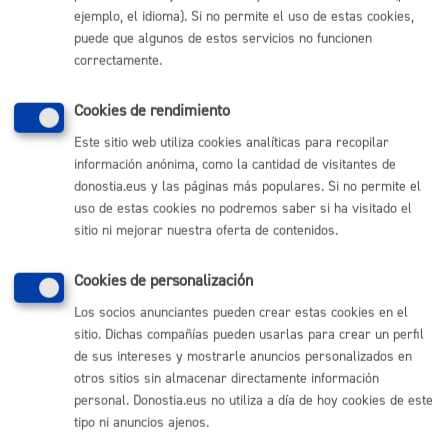
ejemplo, el idioma). Si no permite el uso de estas cookies,
Comunícate con el Ayuntamiento de Donostia / San
Sebastián
puede que algunos de estos servicios no funcionen
correctamente.
(gratuito desde Donostia / San Sebastián)
010
(+34) 943 481 000
Cookies de rendimiento
Buzón de la ciudadanía
Este sitio web utiliza cookies analíticas para recopilar
Informar de un error en la web
información anónima, como la cantidad de visitantes de
donostia.eus y las páginas más populares. Si no permite el
uso de estas cookies no podremos saber si ha visitado el
Enlaces útiles
sitio ni mejorar nuestra oferta de contenidos.
Ofertas de empleo
Perfil del contratante
Cookies de personalización
Sede electrónica
Mapas - GeoDonostia
Los socios anunciantes pueden crear estas cookies en el
Sala de prensa
sitio. Dichas compañías pueden usarlas para crear un perfil
Mapa web
de sus intereses y mostrarle anuncios personalizados en
otros sitios sin almacenar directamente información
personal. Donostia.eus no utiliza a día de hoy cookies de este
Otras páginas web corporativas
tipo ni anuncios ajenos.
Donostia Kirola