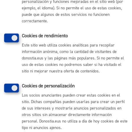
personalización y funciones mejoradas en el sitio web (por
ejemplo, el idioma). Si no permite el uso de estas cookies,
Comunícate con el Ayuntamiento de Donostia / San
puede que algunos de estos servicios no funcionen
Sebastián
correctamente.
(gratuito desde Donostia / San Sebastián)
010
Cookies de rendimiento
(+34) 943 481 000
Buzón de la ciudadanía
Este sitio web utiliza cookies analíticas para recopilar
Informar de un error en la web
información anónima, como la cantidad de visitantes de
donostia.eus y las páginas más populares. Si no permite el
uso de estas cookies no podremos saber si ha visitado el
Enlaces útiles
sitio ni mejorar nuestra oferta de contenidos.
Ofertas de empleo
Cookies de personalización
Perfil del contratante
Sede electrónica
Los socios anunciantes pueden crear estas cookies en el
Mapas - GeoDonostia
sitio. Dichas compañías pueden usarlas para crear un perfil
Sala de prensa
de sus intereses y mostrarle anuncios personalizados en
Mapa web
otros sitios sin almacenar directamente información
personal. Donostia.eus no utiliza a día de hoy cookies de este
tipo ni anuncios ajenos.
Otras páginas web corporativas