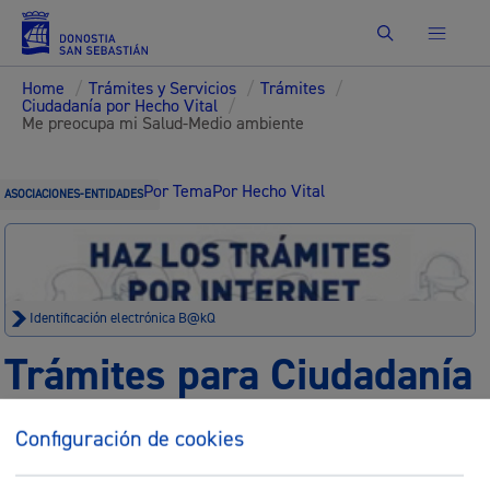
Buscar
Home
/
Trámites y Servicios
/
Trámites
/
Ciudadanía por Hecho Vital
/
Me preocupa mi Salud-Medio ambiente
Por Tema
Por Hecho Vital
ASOCIACIONES-ENTIDADES
Identificación electrónica B@kQ
Trámites para Ciudadanía
Sede electrónica
Nota legal
Configuración de cookies
Buscar