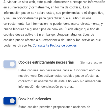
Al visitar un sitio web, este puede almacenar o recuperar información
Listado completo de Trámites
en su navegador (normalmente, en forma de cookies). Esta
información puede ser sobre usted, sus preferencias o el dispositivo,
y se usa principalmente para garantizar que el sitio funcione
correctamente. La información no puede identificarle directamente, y
Me preocupa mi Salud-Medio ambiente
puede bloquear algunos tipos de cookies. Puede elegir qué tipo de
cookies desea activar. Sin embargo, bloquear algunos tipos de
cookies puede afectar a su experiencia del sitio y los servicios que
Animales
podemos ofrecerle.
Consulte la Política de cookies
Insalubridad y control sanitario
Cookies estrictamente necesarias
Siempre activo
Medio ambiente y sostenibilidad
Estas cookies son necesarias para el funcionamiento de
nuestra web. Desactivar estas cookies puede afectar al
Salud pública
correcto funcionamiento de este sitio web. No almacenan
información de identificación personal.
Cookies funcionales
Volver al índice
Volver atrás
Estas cookies permiten proporcionar opciones de