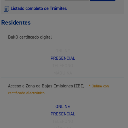
Listado completo de Trámites
Residentes
BakQ certificado digital
ONLINE
PRESENCIAL
TELÉFONO
MÁQUINA
Acceso a Zona de Bajas Emisiones (ZBE)
* Online con
certificado electrónico
ONLINE
PRESENCIAL
TELÉFONO