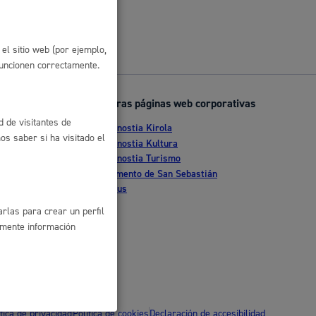
 residuos y medioambiente
el sitio web (por ejemplo,
funcionen correctamente.
Otras páginas web corporativas
d de visitantes de
Donostia Kirola
s saber si ha visitado el
nte
Donostia Kultura
Donostia Turismo
tia
Fomento de San Sebastián
Dbus
co y empleo
rlas para crear un perfil
amente información
humanos y convivencia
ítica de privacidad
Política de cookies
Declaración de accesibilidad