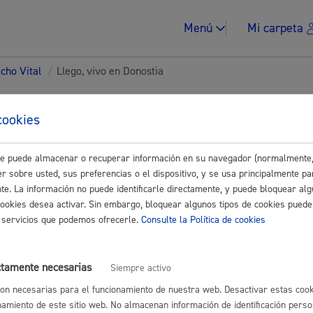
Menú
Mi carpeta
echo Vital
/
Llego, vivo en Donostia
tes para Ciudadanía
cookies
este puede almacenar o recuperar información en su navegador (normalmente,
Impuestos y multa
Buscar
r sobre usted, sus preferencias o el dispositivo, y se usa principalmente pa
nte. La información no puede identificarle directamente, y puede bloquear alg
o en Donostia
cookies desea activar. Sin embargo, bloquear algunos tipos de cookies puede
os servicios que podemos ofrecerle.
Consulte la Política de cookies
eneral: presentar alegaciones o recursos en un expediente
* Online 
Vivienda y urban
ctamente necesarias
Siempre activo
on necesarias para el funcionamiento de nuestra web. Desactivar estas cook
namiento de este sitio web. No almacenan información de identificación perso