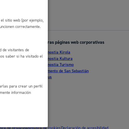
 residuos y medioambiente
el sitio web (por ejemplo,
funcionen correctamente.
Otras páginas web corporativas
d de visitantes de
Donostia Kirola
s saber si ha visitado el
nte
Donostia Kultura
Donostia Turismo
tia
Fomento de San Sebastián
Dbus
co y empleo
rlas para crear un perfil
amente información
humanos y convivencia
ítica de privacidad
Política de cookies
Declaración de accesibilidad