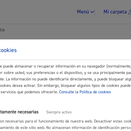
Menú
Mi carpeta
tia
tes para Ciudadanía
cookies
este puede almacenar o recuperar información en su navegador (normalmente,
Impuestos y multa
Buscar
r sobre usted, sus preferencias o el dispositivo, y se usa principalmente pa
nte. La información no puede identificarle directamente, y puede bloquear alg
o en Donostia
cookies desea activar. Sin embargo, bloquear algunos tipos de cookies puede
os servicios que podemos ofrecerle.
Consulte la Política de cookies
eneral: presentar alegaciones o recursos en un expediente
* Online 
Vivienda y urban
ctamente necesarias
Siempre activo
on necesarias para el funcionamiento de nuestra web. Desactivar estas cook
namiento de este sitio web. No almacenan información de identificación perso