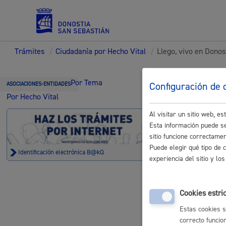
Trámites
/
Ciudadanía por Hecho Vital
/
Llego, vivo en Donos
Servicios
Trámi
Por Tema
Configuración de 
ASOCIACIONES-ENTIDADES
Por Hecho Vital
Al visitar un sitio web, 
Padrón y asuntos personales
Esta información puede se
sitio funcione correctame
Llego, viv
Puede elegir qué tipo de 
Identificación electrónica B@kQ
experiencia del sitio y l
Registro g
Servicios sociales
electrónico
Cookies estri
Estas cookies s
correcto funcio