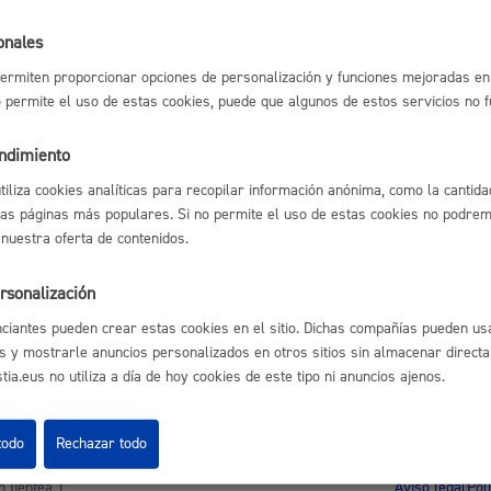
l índice
Volver atrás
Espacio público,
onales
ermiten proporcionar opciones de personalización y funciones mejoradas en 
no permite el uso de estas cookies, puede que algunos de estos servicios no 
endimiento
astián
Enlaces útiles
Euskera
utiliza cookies analíticas para recopilar información anónima, como la cantida
Ofertas de empleo
las páginas más populares. Si no permite el uso de estas cookies no podremo
Perfil del contrata
 nuestra oferta de contenidos.
Sede electrónica
Mapas - GeoDonos
rsonalización
Sala de prensa
Desarrollo económi
Mapa web
ciantes pueden crear estas cookies en el sitio. Dichas compañías pueden usa
s y mostrarle anuncios personalizados en otros sitios sin almacenar direct
ia.eus no utiliza a día de hoy cookies de este tipo ni anuncios ajenos.
Igualdad, derechos 
todo
Rechazar todo
Aviso legal
Pol
 Ijentea 1,