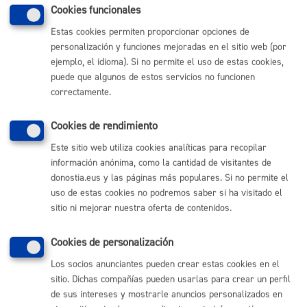
MÁQUINA
Cookies funcionales
Estas cookies permiten proporcionar opciones de
personalización y funciones mejoradas en el sitio web (por
Volver al índice
Volver atrás
ejemplo, el idioma). Si no permite el uso de estas cookies,
puede que algunos de estos servicios no funcionen
correctamente.
Comunícate con el Ayuntamiento de Donostia / San
Cookies de rendimiento
Sebastián
Este sitio web utiliza cookies analíticas para recopilar
(gratuito desde Donostia / San Sebastián)
010
información anónima, como la cantidad de visitantes de
(+34) 943 481 000
donostia.eus y las páginas más populares. Si no permite el
Buzón de la ciudadanía
uso de estas cookies no podremos saber si ha visitado el
Informar de un error en la web
sitio ni mejorar nuestra oferta de contenidos.
Cookies de personalización
Enlaces útiles
Los socios anunciantes pueden crear estas cookies en el
Ofertas de empleo
sitio. Dichas compañías pueden usarlas para crear un perfil
Perfil del contratante
de sus intereses y mostrarle anuncios personalizados en
Sede electrónica