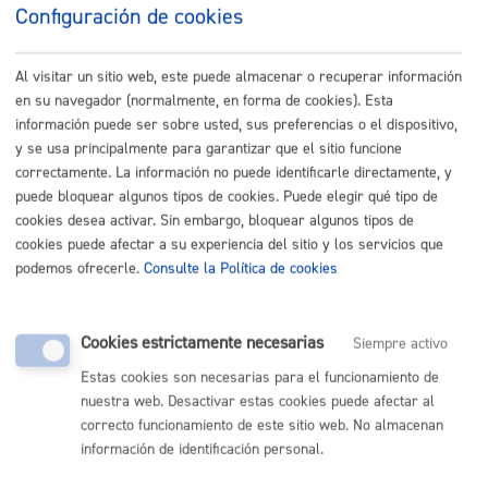
Configuración de cookies
Listado completo de Trámites
Ejerzo mis derechos-Participo
Al visitar un sitio web, este puede almacenar o recuperar información
en su navegador (normalmente, en forma de cookies). Esta
Inscripción en el Registro de representantes
* Online con
información puede ser sobre usted, sus preferencias o el dispositivo,
y se usa principalmente para garantizar que el sitio funcione
certificado electrónico
correctamente. La información no puede identificarle directamente, y
puede bloquear algunos tipos de cookies. Puede elegir qué tipo de
ONLINE
cookies desea activar. Sin embargo, bloquear algunos tipos de
PRESENCIAL
cookies puede afectar a su experiencia del sitio y los servicios que
TELÉFONO
podemos ofrecerle.
Consulte la Política de cookies
MÁQUINA
Registro general: presentar alegaciones o recursos en un
Cookies estrictamente necesarias
Siempre activo
expediente
* Online con certificado electrónico
Estas cookies son necesarias para el funcionamiento de
nuestra web. Desactivar estas cookies puede afectar al
ONLINE
correcto funcionamiento de este sitio web. No almacenan
PRESENCIAL
información de identificación personal.
TELÉFONO