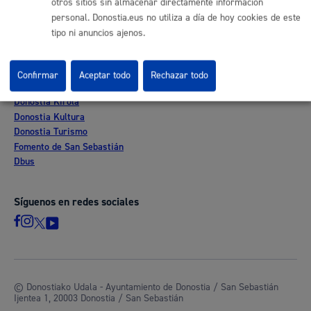
otros sitios sin almacenar directamente información
Mapas - GeoDonostia
personal. Donostia.eus no utiliza a día de hoy cookies de este
Sala de prensa
tipo ni anuncios ajenos.
Mapa web
Confirmar
Aceptar todo
Rechazar todo
Otras páginas web corporativas
Donostia Kirola
Donostia Kultura
Donostia Turismo
Fomento de San Sebastián
Dbus
Síguenos en redes sociales
© Donostiako Udala - Ayuntamiento de Donostia / San Sebastián
Ijentea 1, 20003 Donostia / San Sebastián