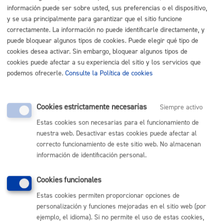
Listado completo de Trámites
información puede ser sobre usted, sus preferencias o el dispositivo,
y se usa principalmente para garantizar que el sitio funcione
Busco, tengo vivienda o local
correctamente. La información no puede identificarle directamente, y
puede bloquear algunos tipos de cookies. Puede elegir qué tipo de
cookies desea activar. Sin embargo, bloquear algunos tipos de
Registro general: presentar alegaciones o recursos en un
cookies puede afectar a su experiencia del sitio y los servicios que
expediente
* Online con certificado electrónico
podemos ofrecerle.
Consulte la Política de cookies
ONLINE
PRESENCIAL
Cookies estrictamente necesarias
Siempre activo
TELÉFONO
Estas cookies son necesarias para el funcionamiento de
MÁQUINA
nuestra web. Desactivar estas cookies puede afectar al
correcto funcionamiento de este sitio web. No almacenan
información de identificación personal.
Volver al índice
Volver atrás
Cookies funcionales
Estas cookies permiten proporcionar opciones de
Comunícate con el Ayuntamiento de Donostia / San
personalización y funciones mejoradas en el sitio web (por
Sebastián
ejemplo, el idioma). Si no permite el uso de estas cookies,