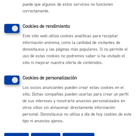
puede que algunos de estos servicios no funcionen
(gratuito desde Donostia / San Sebastián)
010
correctamente.
(+34) 943 481 000
Buzón de la ciudadanía
Cookies de rendimiento
Informar de un error en la web
Este sitio web utiliza cookies analíticas para recopilar
información anónima, como la cantidad de visitantes de
donostia.eus y las páginas más populares. Si no permite el
Enlaces útiles
uso de estas cookies no podremos saber si ha visitado el
Ofertas de empleo
sitio ni mejorar nuestra oferta de contenidos.
Perfil del contratante
Sede electrónica
Cookies de personalización
Mapas - GeoDonostia
Sala de prensa
Los socios anunciantes pueden crear estas cookies en el
Mapa web
sitio. Dichas compañías pueden usarlas para crear un perfil
de sus intereses y mostrarle anuncios personalizados en
otros sitios sin almacenar directamente información
Otras páginas web corporativas
personal. Donostia.eus no utiliza a día de hoy cookies de este
tipo ni anuncios ajenos.
Donostia Kirola
Donostia Kultura
Donostia Turismo