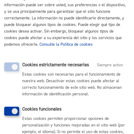
Listado completo de Trámites
información puede ser sobre usted, sus preferencias o el dispositivo,
y se usa principalmente para garantizar que el sitio funcione
Busco, tengo vivienda o local
correctamente. La información no puede identificarle directamente, y
puede bloquear algunos tipos de cookies. Puede elegir qué tipo de
cookies desea activar. Sin embargo, bloquear algunos tipos de
Registro general: presentar alegaciones o recursos en un
cookies puede afectar a su experiencia del sitio y los servicios que
expediente
* Online con certificado electrónico
podemos ofrecerle.
Consulte la Política de cookies
ONLINE
PRESENCIAL
Cookies estrictamente necesarias
Siempre activo
TELÉFONO
Estas cookies son necesarias para el funcionamiento de
MÁQUINA
nuestra web. Desactivar estas cookies puede afectar al
correcto funcionamiento de este sitio web. No almacenan
información de identificación personal.
Volver al índice
Volver atrás
Cookies funcionales
Estas cookies permiten proporcionar opciones de
Comunícate con el Ayuntamiento de Donostia / San
personalización y funciones mejoradas en el sitio web (por
Sebastián
ejemplo, el idioma). Si no permite el uso de estas cookies,