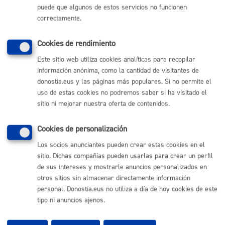
puede que algunos de estos servicios no funcionen
(gratuito desde Donostia / San Sebastián)
010
correctamente.
(+34) 943 481 000
Buzón de la ciudadanía
Cookies de rendimiento
Informar de un error en la web
Este sitio web utiliza cookies analíticas para recopilar
información anónima, como la cantidad de visitantes de
donostia.eus y las páginas más populares. Si no permite el
Enlaces útiles
uso de estas cookies no podremos saber si ha visitado el
Ofertas de empleo
sitio ni mejorar nuestra oferta de contenidos.
Perfil del contratante
Sede electrónica
Cookies de personalización
Mapas - GeoDonostia
Sala de prensa
Los socios anunciantes pueden crear estas cookies en el
Mapa web
sitio. Dichas compañías pueden usarlas para crear un perfil
de sus intereses y mostrarle anuncios personalizados en
otros sitios sin almacenar directamente información
Otras páginas web corporativas
personal. Donostia.eus no utiliza a día de hoy cookies de este
tipo ni anuncios ajenos.
Donostia Kirola
Donostia Kultura
Donostia Turismo