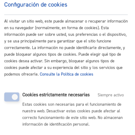
Configuración de cookies
Listado completo de Trámites
Busco, tengo vivienda o local
Al visitar un sitio web, este puede almacenar o recuperar información
en su navegador (normalmente, en forma de cookies). Esta
Justificación de ayudas a Copropietarios para rehabilitación
información puede ser sobre usted, sus preferencias o el dispositivo,
y se usa principalmente para garantizar que el sitio funcione
de edificios de Alza - Fase 3
* Online con certificado electrónico
correctamente. La información no puede identificarle directamente, y
puede bloquear algunos tipos de cookies. Puede elegir qué tipo de
ONLINE
cookies desea activar. Sin embargo, bloquear algunos tipos de
PRESENCIAL
cookies puede afectar a su experiencia del sitio y los servicios que
TELÉFONO
podemos ofrecerle.
Consulte la Política de cookies
MÁQUINA
Registro general: presentar alegaciones o recursos en un
Cookies estrictamente necesarias
Siempre activo
expediente
* Online con certificado electrónico
Estas cookies son necesarias para el funcionamiento de
nuestra web. Desactivar estas cookies puede afectar al
ONLINE
correcto funcionamiento de este sitio web. No almacenan
PRESENCIAL
información de identificación personal.
TELÉFONO