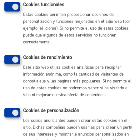
MÁQUINA
Cookies funcionales
Estas cookies permiten proporcionar opciones de
personalización y funciones mejoradas en el sitio web (por
Volver al índice
Volver atrás
ejemplo, el idioma). Si no permite el uso de estas cookies,
puede que algunos de estos servicios no funcionen
correctamente.
Comunícate con el Ayuntamiento de Donostia / San
Cookies de rendimiento
Sebastián
Este sitio web utiliza cookies analíticas para recopilar
(gratuito desde Donostia / San Sebastián)
010
información anónima, como la cantidad de visitantes de
(+34) 943 481 000
donostia.eus y las páginas más populares. Si no permite el
Buzón de la ciudadanía
uso de estas cookies no podremos saber si ha visitado el
Informar de un error en la web
sitio ni mejorar nuestra oferta de contenidos.
Cookies de personalización
Enlaces útiles
Los socios anunciantes pueden crear estas cookies en el
Ofertas de empleo
sitio. Dichas compañías pueden usarlas para crear un perfil
Perfil del contratante
de sus intereses y mostrarle anuncios personalizados en
Sede electrónica