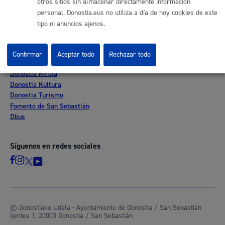
otros sitios sin almacenar directamente información
Mapas - GeoDonostia
personal. Donostia.eus no utiliza a día de hoy cookies de este
Sala de prensa
tipo ni anuncios ajenos.
Mapa web
Confirmar
Aceptar todo
Rechazar todo
Otras páginas web corporativas
Donostia Kirola
Donostia Kultura
Donostia Turismo
Fomento de San Sebastián
Dbus
Síguenos en redes sociales
© Donostiako Udala - Ayuntamiento de Donostia / San Sebastián
Ijentea 1, 20003 Donostia / San Sebastián