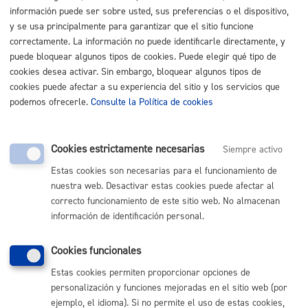
Listado completo de Trámites
información puede ser sobre usted, sus preferencias o el dispositivo,
y se usa principalmente para garantizar que el sitio funcione
Busco, tengo vivienda o local
correctamente. La información no puede identificarle directamente, y
puede bloquear algunos tipos de cookies. Puede elegir qué tipo de
cookies desea activar. Sin embargo, bloquear algunos tipos de
Registro general: presentar alegaciones o recursos en un
cookies puede afectar a su experiencia del sitio y los servicios que
expediente
* Online con certificado electrónico
podemos ofrecerle.
Consulte la Política de cookies
ONLINE
PRESENCIAL
Cookies estrictamente necesarias
Siempre activo
TELÉFONO
Estas cookies son necesarias para el funcionamiento de
MÁQUINA
nuestra web. Desactivar estas cookies puede afectar al
correcto funcionamiento de este sitio web. No almacenan
información de identificación personal.
Volver al índice
Volver atrás
Cookies funcionales
Estas cookies permiten proporcionar opciones de
Comunícate con el Ayuntamiento de Donostia / San
personalización y funciones mejoradas en el sitio web (por
Sebastián
ejemplo, el idioma). Si no permite el uso de estas cookies,