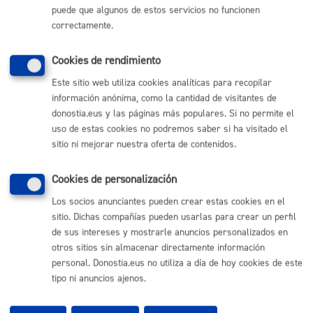
puede que algunos de estos servicios no funcionen
(gratuito desde Donostia / San Sebastián)
010
correctamente.
(+34) 943 481 000
Buzón de la ciudadanía
Cookies de rendimiento
Informar de un error en la web
Este sitio web utiliza cookies analíticas para recopilar
información anónima, como la cantidad de visitantes de
donostia.eus y las páginas más populares. Si no permite el
Enlaces útiles
uso de estas cookies no podremos saber si ha visitado el
Ofertas de empleo
sitio ni mejorar nuestra oferta de contenidos.
Perfil del contratante
Sede electrónica
Cookies de personalización
Mapas - GeoDonostia
Sala de prensa
Los socios anunciantes pueden crear estas cookies en el
Mapa web
sitio. Dichas compañías pueden usarlas para crear un perfil
de sus intereses y mostrarle anuncios personalizados en
otros sitios sin almacenar directamente información
Otras páginas web corporativas
personal. Donostia.eus no utiliza a día de hoy cookies de este
tipo ni anuncios ajenos.
Donostia Kirola
Donostia Kultura
Donostia Turismo