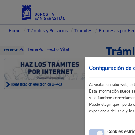
Home
/
Trámites y Servicios
/
Trámites
/
Empresas por Hec
Servicios
Trámi
Por Tema
Por Hecho Vital
EMPRESAS
Configuración de 
Padrón y asuntos personales
Al visitar un sitio web, 
Identificación electrónica B@kQ
Subvencio
Esta información puede se
sitio funcione correctame
Justificaci
Puede elegir qué tipo de 
Servicios sociales
Online con c
experiencia del sitio y l
Subvencion
Cookies estri