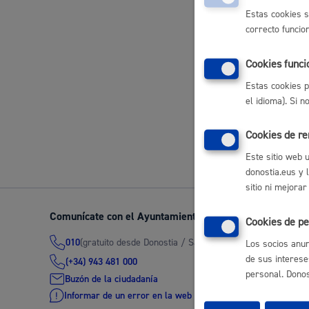
certificado e
Estas cookies s
Movilidad
correcto funcio
Subvencion
Cookies funci
Estas cookies p
el idioma). Si 
Seguridad ciudadana y emergencias
Volver a
Cookies de r
Este sitio web 
donostia.eus y 
sitio ni mejorar
Salud Pública, animales y consumo
Comunícate con el Ayuntamiento de Donostia / San Seb
Cookies de pe
(gratuito desde Donostia / San Sebastián)
010
Los socios anun
de sus interese
(+34) 943 481 000
personal. Donost
Infancia y juventud
Buzón de la ciudadanía
Informar de un error en la web