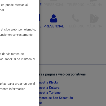
ONLINE
PRESENCIAL
TELÉFONO
MÁQUINA
ies puede afectar al
 residuos y medioambiente
nal.
ONLINE
PRESENCIAL
TELÉFONO
MÁQUINA
el sitio web (por ejemplo,
funcionen correctamente.
d de visitantes de
s saber si ha visitado el
co y empleo
Otras páginas web corporativas
Donostia Kirola
rlas para crear un perfil
nte
Donostia Kultura
amente información
Donostia Turismo
humanos y convivencia
tia
Fomento de San Sebastián
Dbus