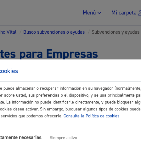
Menú
Mi carpeta
ho Vital
/
Busco subvenciones o ayudas
/
Subvenciones y ayudas 
tes para Empresas
cookies
Impuestos y multa
Buscar
este puede almacenar o recuperar información en su navegador (normalmente,
nes y ayudas a Asociaciones - entidades
r sobre usted, sus preferencias o el dispositivo, y se usa principalmente pa
nte. La información no puede identificarle directamente, y puede bloquear alg
ón de ayudas a Copropietarios para rehabilitación de edificios de Alza
cookies desea activar. Sin embargo, bloquear algunos tipos de cookies puede
Vivienda y urban
ertificado electrónico
os servicios que podemos ofrecerle.
Consulte la Política de cookies
es para centros educativos y asociaciones vinculadas a la enseñan
ctamente necesarias
Siempre activo