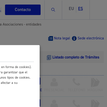
EU
ES
Buscar
Contacto
a Asociaciones - entidades
Nota legal
Sede electrónica
Listado completo de Trámites
s
 en forma de cookies).
ra garantizar que el
unos tipos de cookies.
 - Fase 3
*
 afectar a su
ismo
ONLINE
PRESENCIAL
TELÉFONO
MÁQUINA
za
* Online con