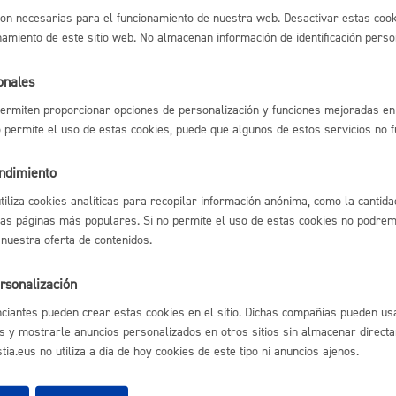
lectrónico
on necesarias para el funcionamiento de nuestra web. Desactivar estas cook
Espacio público,
namiento de este sitio web. No almacenan información de identificación perso
es para organizar festivales
* Online con certificado electrónico
onales
ermiten proporcionar opciones de personalización y funciones mejoradas en 
no permite el uso de estas cookies, puede que algunos de estos servicios no 
Euskera
l índice
Volver atrás
endimiento
utiliza cookies analíticas para recopilar información anónima, como la cantida
las páginas más populares. Si no permite el uso de estas cookies no podremo
 nuestra oferta de contenidos.
Desarrollo económi
astián
Enlaces útiles
rsonalización
Ofertas de empleo
ciantes pueden crear estas cookies en el sitio. Dichas compañías pueden usa
Perfil del contrata
s y mostrarle anuncios personalizados en otros sitios sin almacenar direct
Sede electrónica
ia.eus no utiliza a día de hoy cookies de este tipo ni anuncios ajenos.
Igualdad, derechos 
Mapas - GeoDonos
Sala de prensa