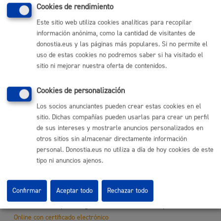
Cookies de rendimiento
Subvenciones para organiza fiestas en la vía pública:
Este sitio web utiliza cookies analíticas para recopilar
Justificación
* Online con certificado electrónico
información anónima, como la cantidad de visitantes de
donostia.eus y las páginas más populares. Si no permite el
ONLINE
uso de estas cookies no podremos saber si ha visitado el
PRESENCIAL
sitio ni mejorar nuestra oferta de contenidos.
TELÉFONO
MÁQUINA
Cookies de personalización
Los socios anunciantes pueden crear estas cookies en el
Subvenciones para organizar festivales
* Online con
sitio. Dichas compañías pueden usarlas para crear un perfil
certificado electrónico
de sus intereses y mostrarle anuncios personalizados en
otros sitios sin almacenar directamente información
ONLINE
personal. Donostia.eus no utiliza a día de hoy cookies de este
PRESENCIAL
tipo ni anuncios ajenos.
TELÉFONO
MÁQUINA
Confirmar
Aceptar todo
Rechazar todo
Subvenciones para organizar fiestas en la vía pública
*
Online con certificado electrónico