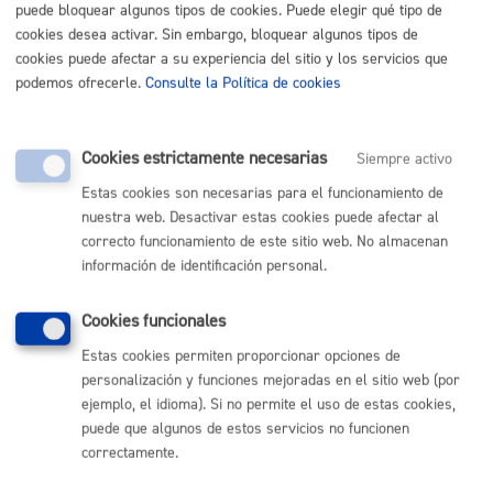
puede bloquear algunos tipos de cookies. Puede elegir qué tipo de
cookies desea activar. Sin embargo, bloquear algunos tipos de
Subvenciones para la realización de actividades dirigidas a la
cookies puede afectar a su experiencia del sitio y los servicios que
normalización del euskera: Justificación
* Online con
podemos ofrecerle.
Consulte la Política de cookies
certificado electrónico
ONLINE
Cookies estrictamente necesarias
Siempre activo
PRESENCIAL
Estas cookies son necesarias para el funcionamiento de
TELÉFONO
nuestra web. Desactivar estas cookies puede afectar al
MÁQUINA
correcto funcionamiento de este sitio web. No almacenan
información de identificación personal.
Subvenciones para la realización de actividades dirigidas a la
normalización del euskera: Solicitud
* Online con certificado
Cookies funcionales
electrónico
Estas cookies permiten proporcionar opciones de
personalización y funciones mejoradas en el sitio web (por
ONLINE
ejemplo, el idioma). Si no permite el uso de estas cookies,
PRESENCIAL
puede que algunos de estos servicios no funcionen
TELÉFONO
correctamente.
MÁQUINA