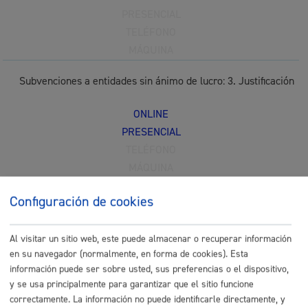
PRESENCIAL
TELÉFONO
MÁQUINA
Subvenciones a entidades sin ánimo de lucro: 3. Justificación
ONLINE
PRESENCIAL
TELÉFONO
MÁQUINA
Subvenciones para centros educativos y asociaciones
Configuración de cookies
vinculadas a la enseñanza
* Online con certificado electrónico
Al visitar un sitio web, este puede almacenar o recuperar información
ONLINE
en su navegador (normalmente, en forma de cookies). Esta
PRESENCIAL
información puede ser sobre usted, sus preferencias o el dispositivo,
TELÉFONO
y se usa principalmente para garantizar que el sitio funcione
correctamente. La información no puede identificarle directamente, y
MÁQUINA