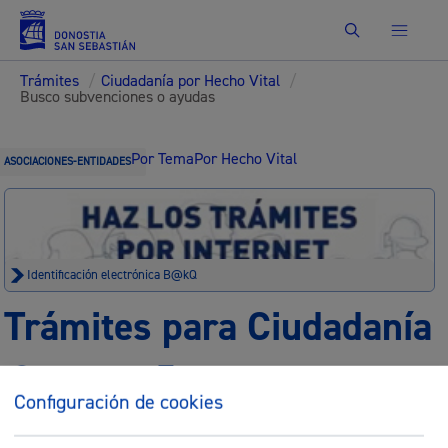
Buscar
Trámites
/
Ciudadanía por Hecho Vital
/
Busco subvenciones o ayudas
Por Tema
Por Hecho Vital
ASOCIACIONES-ENTIDADES
Identificación electrónica B@kQ
Trámites para Ciudadanía
Sede electrónica
Nota legal
Configuración de cookies
Buscar