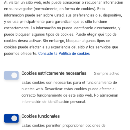
Al visitar un sitio web, este puede almacenar o recuperar información
Listado completo de Trámites
en su navegador (normalmente, en forma de cookies). Esta
información puede ser sobre usted, sus preferencias o el dispositivo,
Busco subvenciones o ayudas
y se usa principalmente para garantizar que el sitio funcione
correctamente. La información no puede identificarle directamente, y
Subvención a la creación de comunidades de energías
puede bloquear algunos tipos de cookies. Puede elegir qué tipo de
renovables o de ayuda en inversiones de instalaciones
cookies desea activar. Sin embargo, bloquear algunos tipos de
fotovolaticas a las comunidades ya constituidas y a las
cookies puede afectar a su experiencia del sitio y los servicios que
podemos ofrecerle.
Consulte la Política de cookies
comunidades de propietarios
* Online con certificado
electrónico
Cookies estrictamente necesarias
Siempre activo
ONLINE
PRESENCIAL
Estas cookies son necesarias para el funcionamiento de
nuestra web. Desactivar estas cookies puede afectar al
TELÉFONO
correcto funcionamiento de este sitio web. No almacenan
MÁQUINA
información de identificación personal.
Cookies funcionales
Volver al índice
Volver atrás
Estas cookies permiten proporcionar opciones de