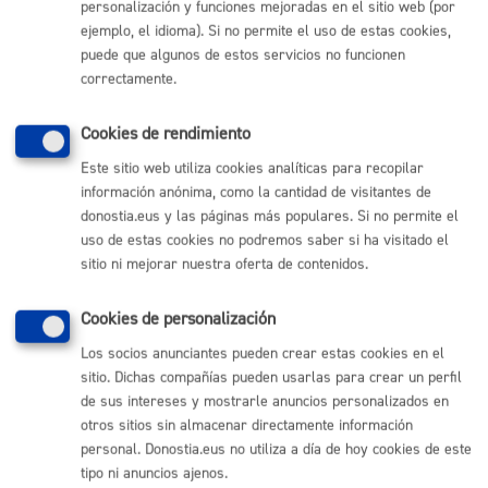
personalización y funciones mejoradas en el sitio web (por
ejemplo, el idioma). Si no permite el uso de estas cookies,
Comunícate con el Ayuntamiento de Donostia / San
puede que algunos de estos servicios no funcionen
Sebastián
correctamente.
(gratuito desde Donostia / San Sebastián)
010
Cookies de rendimiento
(+34) 943 481 000
Buzón de la ciudadanía
Este sitio web utiliza cookies analíticas para recopilar
información anónima, como la cantidad de visitantes de
Informar de un error en la web
donostia.eus y las páginas más populares. Si no permite el
uso de estas cookies no podremos saber si ha visitado el
Enlaces útiles
sitio ni mejorar nuestra oferta de contenidos.
Ofertas de empleo
Cookies de personalización
Perfil del contratante
Sede electrónica
Los socios anunciantes pueden crear estas cookies en el
Mapas - GeoDonostia
sitio. Dichas compañías pueden usarlas para crear un perfil
Sala de prensa
de sus intereses y mostrarle anuncios personalizados en
Mapa web
otros sitios sin almacenar directamente información
personal. Donostia.eus no utiliza a día de hoy cookies de este
tipo ni anuncios ajenos.
Otras páginas web corporativas