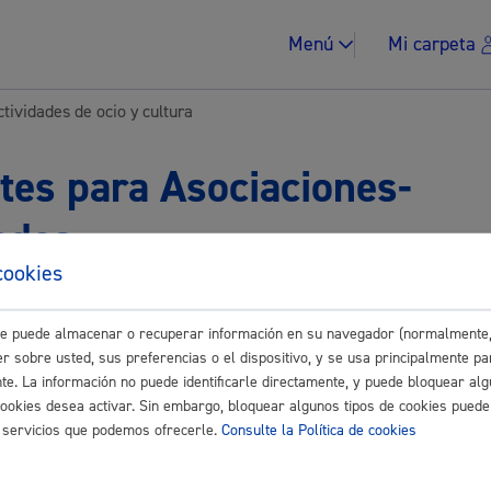
Menú
Mi carpeta
tividades de ocio y cultura
tes para Asociaciones-
ades
Impuestos y multa
cookies
Buscar
este puede almacenar o recuperar información en su navegador (normalmente,
r sobre usted, sus preferencias o el dispositivo, y se usa principalmente pa
vidades de ocio y cultura
nte. La información no puede identificarle directamente, y puede bloquear alg
Vivienda y urban
cookies desea activar. Sin embargo, bloquear algunos tipos de cookies puede
ona de Bajas Emisiones (ZBE) a matrículas extranjeras
os servicios que podemos ofrecerle.
Consulte la Política de cookies