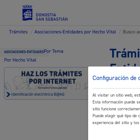
Trámites
/
Asociaciones-Entidades por Hecho Vital
/
Busco ac
Servicios
Trámi
Por Tema
ASOCIACIONES-ENTIDADES
Por Hecho Vital
Entid
Padrón y asuntos personales
Configuración de 
Identificación electrónica B@kQ
Al visitar un sitio web, 
Esta información puede se
Busco acti
sitio funcione correctame
Servicios sociales
Puede elegir qué tipo de 
Acceso a Z
experiencia del sitio y l