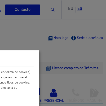
EU
ES
Buscar
Contacto
Nota legal
Sede electrónica
s
Listado completo de Trámites
 en forma de cookies).
ra garantizar que el
unos tipos de cookies.
ismo
 afectar a su
ONLINE
PRESENCIAL
TELÉFONO
MÁQUINA