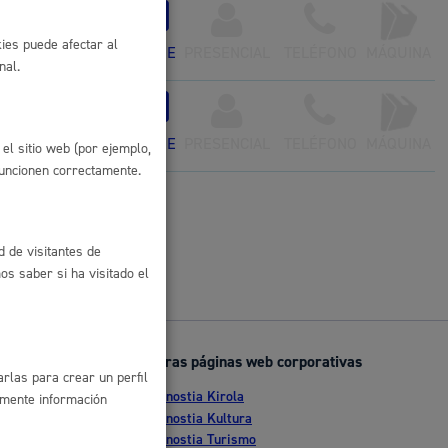
con certificado
 residuos y medioambiente
ies puede afectar al
ONLINE
PRESENCIAL
TELÉFONO
MÁQUINA
nal.
 Diversidad
ONLINE
PRESENCIAL
TELÉFONO
MÁQUINA
el sitio web (por ejemplo,
funcionen correctamente.
d de visitantes de
s saber si ha visitado el
co y empleo
Otras páginas web corporativas
rlas para crear un perfil
Donostia Kirola
humanos y convivencia
amente información
nte
Donostia Kultura
Donostia Turismo