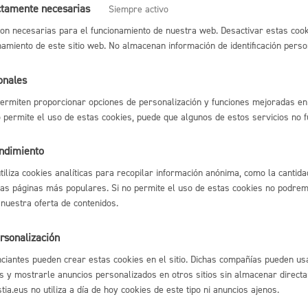
ctamente necesarias
Siempre activo
 matrículas para acceder a Zona de Bajas Emisiones (ZBE)
* Online 
Espacio público,
on necesarias para el funcionamiento de nuestra web. Desactivar estas cook
namiento de este sitio web. No almacenan información de identificación perso
nes: actividades relacionadas con Cooperación, Derechos Humanos y
onales
ermiten proporcionar opciones de personalización y funciones mejoradas en 
Euskera
no permite el uso de estas cookies, puede que algunos de estos servicios no 
endimiento
l índice
Volver atrás
utiliza cookies analíticas para recopilar información anónima, como la cantida
las páginas más populares. Si no permite el uso de estas cookies no podremo
Desarrollo económi
 nuestra oferta de contenidos.
rsonalización
astián
Enlaces útiles
ciantes pueden crear estas cookies en el sitio. Dichas compañías pueden usa
Ofertas de empleo
Igualdad, derechos 
s y mostrarle anuncios personalizados en otros sitios sin almacenar direct
Perfil del contrata
ia.eus no utiliza a día de hoy cookies de este tipo ni anuncios ajenos.
Sede electrónica