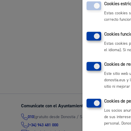
Cookies estri
Gestión de
Movilidad
electrónico
Estas cookies s
correcto funcio
Inscripcio
Cookies funci
Cultural
Estas cookies p
Seguridad ciudadana y emergencias
el idioma). Si 
Cookies de r
Volver a
Este sitio web 
donostia.eus y 
Salud Pública, animales y consumo
sitio ni mejorar
Cookies de pe
Comunícate con el Ayuntamiento de Donostia / San Seb
Los socios anun
Infancia y juventud
(gratuito desde Donostia / San Sebastián)
de sus interese
010
personal. Donost
(+34) 943 481 000